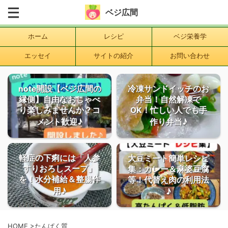
ベジ広間
ホーム
レシピ
ベジ栄養学
エッセイ
サイトの紹介
お問い合わせ
note開設【ベジ広間の
冷凍サンドイッチのお
縁側】自由なおしゃべ
弁当！自然解凍で
り楽しみませんか？コ
OK！忙しい人でも手
メント歓迎♪
作り弁当♪
軽症の下痢には「人参
大豆ミート簡単レシピ
すりおろしスープ」
集：カレー＆麻婆豆腐
を！水分補給＆整腸作
等！代替え肉の利用法
用♪
♪
HOME
>
たんぱく質