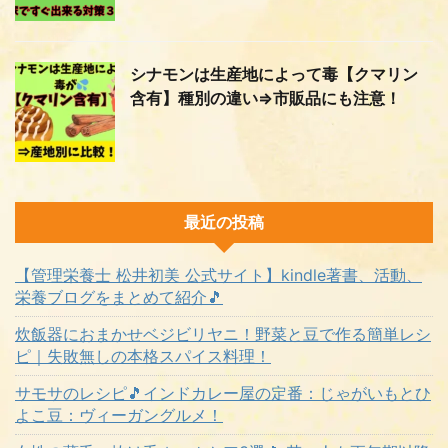
シナモンは生産地によって毒【クマリン
含有】種別の違い⇒市販品にも注意！
最近の投稿
【管理栄養士 松井初美 公式サイト】kindle著書、活動、
栄養ブログをまとめて紹介🎵
炊飯器におまかせベジビリヤニ！野菜と豆で作る簡単レシ
ピ｜失敗無しの本格スパイス料理！
サモサのレシピ🎵インドカレー屋の定番：じゃがいもとひ
よこ豆：ヴィーガングルメ！