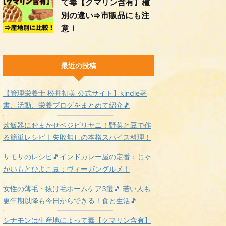
て毒【クマリン含有】種
別の違い⇒市販品にも注
意！
最近の投稿
【管理栄養士 松井初美 公式サイト】kindle著
書、活動、栄養ブログをまとめて紹介🎵
炊飯器におまかせベジビリヤニ！野菜と豆で作
る簡単レシピ｜失敗無しの本格スパイス料理！
サモサのレシピ🎵インドカレー屋の定番：じゃ
がいもとひよこ豆：ヴィーガングルメ！
女性の薄毛・抜け毛ホームケア3選🎵 若い人も
更年期以降も今日からできる！食と生活🎵
シナモンは生産地によって毒【クマリン含有】