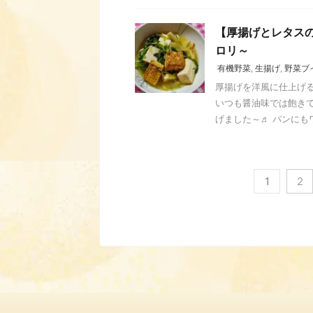
【厚揚げとレタスの
ロリ～
有機野菜
,
生揚げ
,
野菜ブ
厚揚げを洋風に仕上げる
いつも醤油味では飽き
げました～♬ パンにもワ
1
2