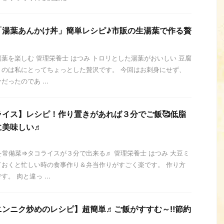
「湯葉あんかけ丼」簡単レシピ♪市販の生湯葉で作る贅
葉を楽しむ 管理栄養士 はつみ トロリとした湯葉がおいしい 豆腐
うのは私にとってちょっとした贅沢です。 今回はお刺身にせず、
ったのであ ...
イス】レシピ！作り置きがあれば３分でご飯🥰低脂
に美味しい♬
常備菜⇒タコライスが３分で出来る♬ 管理栄養士 はつみ 大豆ミ
ておくと忙しい時の食事作り＆弁当作りがすごく楽です。 作り方
。 肉と違っ ...
ニンニク炒めのレシピ】超簡単♬ご飯がすすむ～‼節約