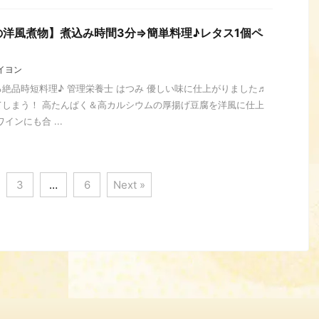
洋風煮物】煮込み時間3分⇒簡単料理♪レタス1個ペ
イヨン
絶品時短料理♪ 管理栄養士 はつみ 優しい味に仕上がりました♬
てしまう！ 高たんぱく＆高カルシウムの厚揚げ豆腐を洋風に仕上
インにも合 ...
3
…
6
Next »