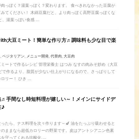
が肉っぽく？湯葉っぽく？変わります。 食べきれなかった豆腐が
てみてください！ 木綿豆腐だと、より肉っぽく高野豆腐っぽくな
、湯葉っぽい食感 ...
ith大豆ミート！簡単な作り方♬調味料も少な目で楽
ン
,
ベジタリアン
,
メニュー開発
,
代替肉
,
大豆肉
ミートで作るレシピ 管理栄養士 はつみ なすの肉みそ炒め（大豆
などで作るより、脂質が少ない仕上がりになるので、さっぱりして
リー！ ひき ...
集♬手間なし時短料理が嬉しい～！メインにサイドデ
♪
ったら、ナス料理を次々作ります～🍆 油をたっぷり吸わせると
そのままなら超低カロリーの野菜です。皮はアントシアニン色素
守ってくれる抗酸化 ...