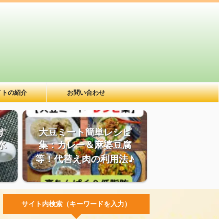
イトの紹介
お問い合わせ
す
大豆ミート簡単レシピ
水
集：カレー＆麻婆豆腐
等！代替え肉の利用法♪
サイト内検索（キーワードを入力）