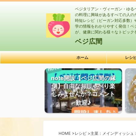
ベジタリアン・ヴィーガン・ゆる
の料理に興味があるすべての人の
時短レシピ（ビーガン対応多数）
学の情報をわかりやすく発信！ベ
が、健康に関わる様々なトピック
ベジ広間
ホーム
レシ
note開設【ベジ広間の縁
側】自由なおしゃべり楽
しみませんか？コメント
歓迎♪
HOME
>
レシピ
>
主菜：メインディッシュ