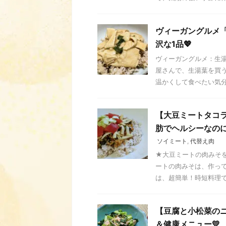
ヴィーガングルメ
沢な1品💖
ヴィーガングルメ：生湯
屋さんで、生湯葉を買
温かくして食べたい気分だ
【大豆ミートタコラ
肪でヘルシーなの
ソイミート
,
代替え肉
★大豆ミートの肉みそを
ートの肉みそは、作っ
は、超簡単！時短料理です
【豆腐と小松菜の
＆健康メニュー💛