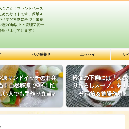
ベジさん！プラントベース
ためのサイトです。簡単＆
や科学的根拠に基づく栄養
ジ歴20年以上の管理栄養士
を取り上げています！
ピ
ベジ栄養学
エッセイ
サ
冷凍サンドイッチのお弁
軽症の下痢には「人参
当！自然解凍でOK！忙
りおろしスープ」を！
しい人でも手作り弁当♪
分補給＆整腸作用♪
>