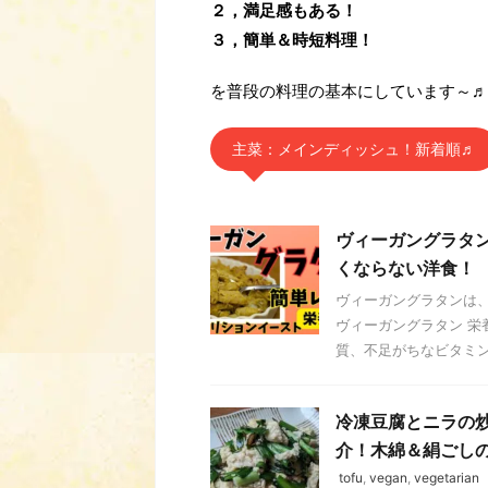
２，満足感もある！
３，簡単＆時短料理！
を普段の料理の基本にしています～♬
主菜：メインディッシュ！新着順♬
ヴィーガングラタン
くならない洋食！
ヴィーガングラタンは
ヴィーガングラタン 
質、不足がちなビタミンB
冷凍豆腐とニラの炒
介！木綿＆絹ごし
tofu
,
vegan
,
vegetarian