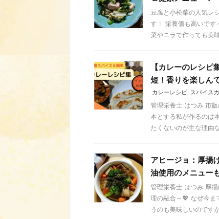
豆腐と小松菜の人気レシ
す！ 栄養価も高いです
菜やニラで作っても美味し
【カレーのレシピ集
短！香りを楽しん
カレーレシピ
,
スパイス
管理栄養士 はつみ 市
本とする私が作るのは本
たくないのが主な理由なの
アヒージョ：厚揚
油使用のメニューも
管理栄養士 はつみ 厚
理の融合～💖 なぜ今
うのも美味しいのですが、