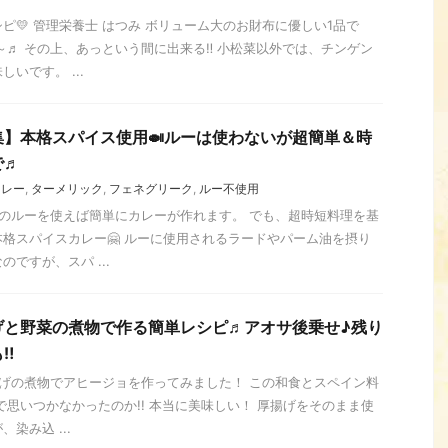
ピ💛 管理栄養士 はつみ ボリューム大のお財布に優しい1品で
～♬ その上、あっという間に出来る‼ 小松菜以外では、チンゲン
いです。 ...
】本格スパイス使用🍛ルーは使わないが超簡単＆時
で♬
カレー
,
ターメリック
,
フェネグリーク
,
ルー不使用
販のルーを使えば簡単にカレーが作れます。 でも、超時短料理を基
格スパイスカレー🤗 ルーに使用されるラードやパーム油を摂り
ですが、スパ ...
げと野菜の煮物で作る簡単レシピ♬アオサ後乗せ♪残り
‼
揚げの煮物でアヒージョを作ってみました！ この和食とスペイン料
まで思いつかなかったのか!! 本当に美味しい！ 厚揚げをそのまま使
染み込 ...