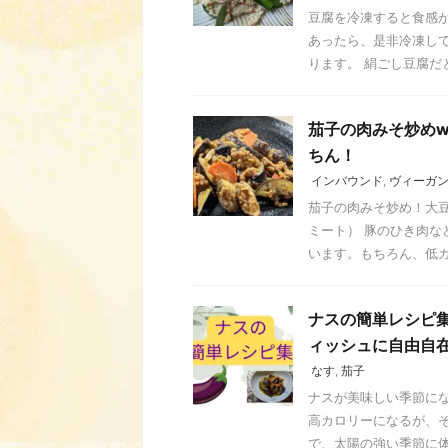
豆腐を冷凍すると食感
あったら、是非冷凍し
ります。 絹ごし豆腐だと
茄子の肉みそ炒めw
ちん！
インバウンド
,
ヴィーガ
茄子の肉みそ炒め！大豆
ミート） 豚のひき肉
います。もちろん、低カロ
ナスの簡単レシピ
ィッシュに自由自在
なす
,
茄子
ナスが美味しい季節にな
高カロリーになるが、
で、太陽の強い季節に体を