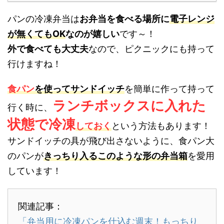
パンの冷凍弁当は
お弁当を食べる場所に
電子レンジ
が無くてもOK
なのが嬉しい
です～！
外で食べても大丈夫
なので、ピクニックにも持って
行けますね！
食パン
を使ってサンドイッチ
を簡単に作って持って
ランチボックスに入れた
行く時に、
状態で冷凍
しておく
という方法もあります！
サンドイッチの具が飛び出さないように、食パン大
のパンが
きっちり入るこのような形の弁当箱
を愛用
しています！
関連記事：
「弁当用に冷凍パンを仕込む週末！もっちり