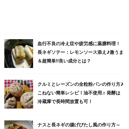
血行不良の冷え症や疲労感に薬膳料理！
長ネギソテー：レモンソース添え♪激うま
＆超簡単!!良い成分とは？
クルミとレーズンの全粒粉パンの作り方♪
こねない簡単レシピ！油不使用♬発酵は
冷蔵庫で長時間放置も可！
ナスと長ネギの揚げびたし風の作り方～