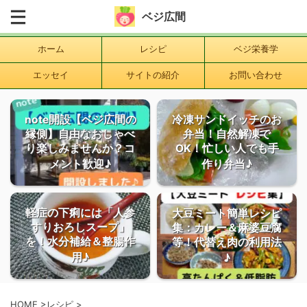
ベジ広間
ホーム
レシピ
ベジ栄養学
エッセイ
サイトの紹介
お問い合わせ
note開設【ベジ広間の
冷凍サンドイッチのお
縁側】自由なおしゃべ
弁当！自然解凍で
り楽しみませんか？コ
OK！忙しい人でも手
メント歓迎♪
作り弁当♪
軽症の下痢には「人参
大豆ミート簡単レシピ
すりおろしスープ」
集：カレー＆麻婆豆腐
を！水分補給＆整腸作
等！代替え肉の利用法
用♪
♪
HOME
>
レシピ
>