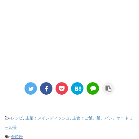
-
レシピ
,
主菜：メインディッシュ
,
主食：ご飯、麺、パン、オートミ
ール等
-
全粒粉