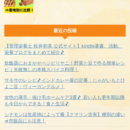
最近の投稿
【管理栄養士 松井初美 公式サイト】kindle著書、活動、
栄養ブログをまとめて紹介🎵
炊飯器におまかせベジビリヤニ！野菜と豆で作る簡単レシ
ピ｜失敗無しの本格スパイス料理！
サモサのレシピ🎵インドカレー屋の定番：じゃがいもとひ
よこ豆：ヴィーガングルメ！
女性の薄毛・抜け毛ホームケア3選🎵 若い人も更年期以降
も今日からできる！食と生活🎵
シナモンは生産地によって毒【クマリン含有】種別の違い
⇒市販品にも注意！