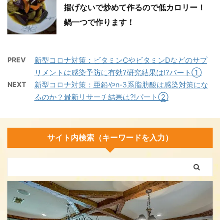
揚げないで炒めて作るので低カロリー！
鍋一つで作ります！
PREV
新型コロナ対策：ビタミンCやビタミンDなどのサプ
リメントは感染予防に有効?研究結果は!?パート①
NEXT
新型コロナ対策：亜鉛やn‐3系脂肪酸は感染対策にな
るのか？最新リサーチ結果は⁈パート②
サイト内検索（キーワードを入力）