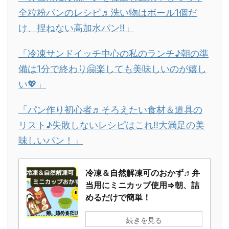
全粒粉パンのレシピ♬洗い物はボール1個だ
け、捏ねない高加水パン!!」
「冷凍サンドイッチ中心の私のランチ♪朝の準
備は1分で終わり🤗楽しても美味しいのが嬉し
い💖」
「パン作り初心者♬そろえたい食材＆道具の
リスト♪失敗しないレシピはこれ!!大満足の美
味しいパン！」
冷凍＆自然解凍可のおかず♬弁
当用にミニカップ使用⇒朝、詰
めるだけで簡単！
続きを見る