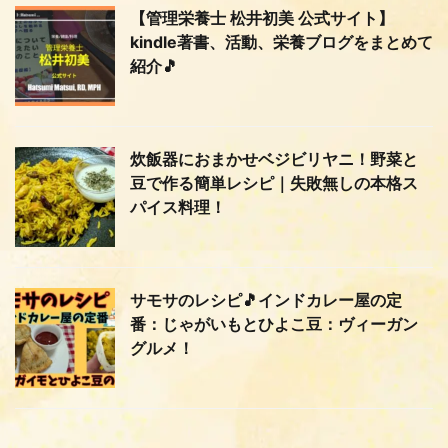
【管理栄養士 松井初美 公式サイト】
kindle著書、活動、栄養ブログをまとめて
紹介🎵
炊飯器におまかせベジビリヤニ！野菜と
豆で作る簡単レシピ｜失敗無しの本格ス
パイス料理！
サモサのレシピ🎵インドカレー屋の定
番：じゃがいもとひよこ豆：ヴィーガン
グルメ！