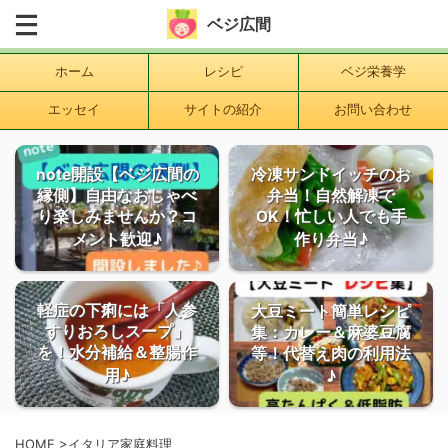
ベジ広間
ホーム
レシピ
ベジ栄養学
エッセイ
サイトの紹介
お問い合わせ
note開設【ベジ広間の
冷凍サンドイッチのお
縁側】自由なおしゃべ
弁当！自然解凍で
り楽しみませんか？コ
OK！忙しい人でも手
メント歓迎♪
作り弁当♪
軽症の下痢には「人参
大豆ミート簡単レシピ
すりおろしスープ」
集：カレー＆麻婆豆腐
を！水分補給＆整腸作
等！代替え肉の利用法
用♪
♪
HOME
>
イタリア家庭料理