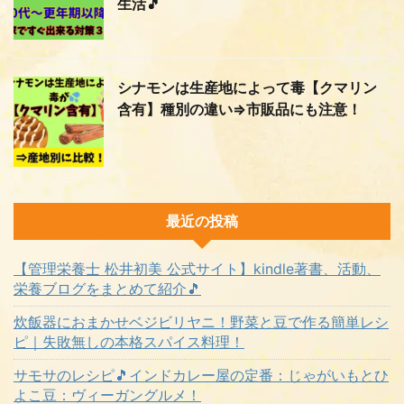
生活🎵
シナモンは生産地によって毒【クマリン
含有】種別の違い⇒市販品にも注意！
最近の投稿
【管理栄養士 松井初美 公式サイト】kindle著書、活動、
栄養ブログをまとめて紹介🎵
炊飯器におまかせベジビリヤニ！野菜と豆で作る簡単レシ
ピ｜失敗無しの本格スパイス料理！
サモサのレシピ🎵インドカレー屋の定番：じゃがいもとひ
よこ豆：ヴィーガングルメ！