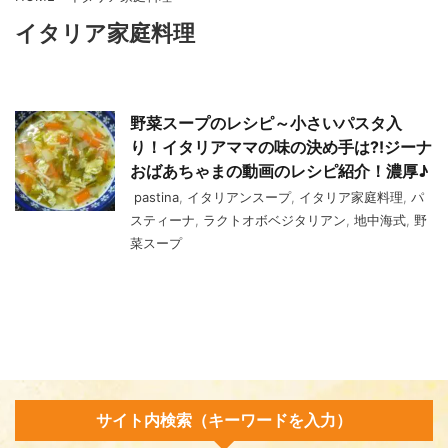
イタリア家庭料理
野菜スープのレシピ～小さいパスタ入
り！イタリアママの味の決め手は⁈ジーナ
おばあちゃまの動画のレシピ紹介！濃厚♪
pastina
,
イタリアンスープ
,
イタリア家庭料理
,
パ
スティーナ
,
ラクトオボベジタリアン
,
地中海式
,
野
菜スープ
サイト内検索（キーワードを入力）