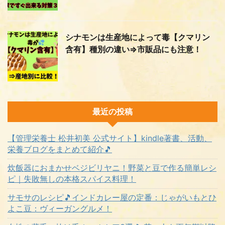
シナモンは生産地によって毒【クマリン
含有】種別の違い⇒市販品にも注意！
最近の投稿
【管理栄養士 松井初美 公式サイト】kindle著書、活動、
栄養ブログをまとめて紹介🎵
炊飯器におまかせベジビリヤニ！野菜と豆で作る簡単レシ
ピ｜失敗無しの本格スパイス料理！
サモサのレシピ🎵インドカレー屋の定番：じゃがいもとひ
よこ豆：ヴィーガングルメ！