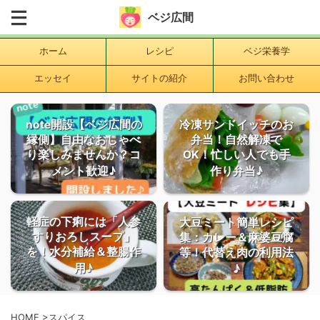
ベジ広間
ホーム
レシピ
ベジ栄養学
エッセイ
サイトの紹介
お問い合わせ
note開設【ベジ広間の
冷凍サンドイッチのお
縁側】自由なおしゃべ
弁当！自然解凍で
り楽しみませんか？コ
OK！忙しい人でも手
メント歓迎♪
作り弁当♪
軽症の下痢には「人参
大豆ミート簡単レシピ
すりおろしスープ」
集：カレー＆麻婆豆腐
を！水分補給＆整腸作
等！代替え肉の利用法
用♪
♪
HOME
>
スパイス