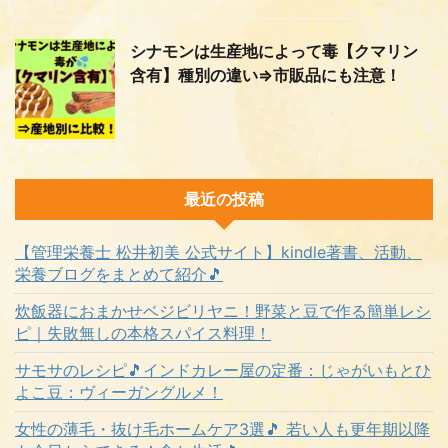
シナモンは生産地によって毒【クマリン
含有】種別の違い⇒市販品にも注意！
最近の投稿
【管理栄養士 松井初美 公式サイト】kindle著書、活動、
栄養ブログをまとめて紹介🎵
炊飯器におまかせベジビリヤニ！野菜と豆で作る簡単レシ
ピ｜失敗無しの本格スパイス料理！
サモサのレシピ🎵インドカレー屋の定番：じゃがいもとひ
よこ豆：ヴィーガングルメ！
女性の薄毛・抜け毛ホームケア3選🎵 若い人も更年期以降