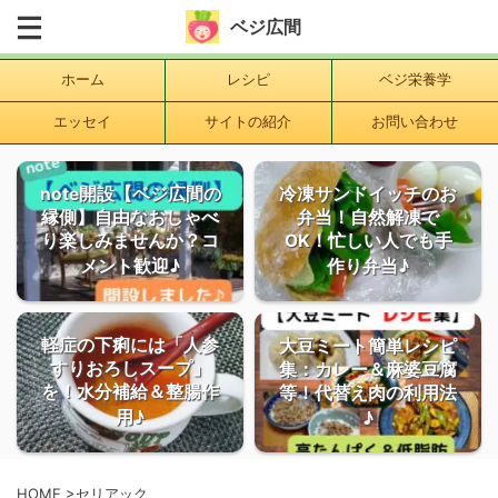
ベジ広間
ホーム
レシピ
ベジ栄養学
エッセイ
サイトの紹介
お問い合わせ
note開設【ベジ広間の
冷凍サンドイッチのお
縁側】自由なおしゃべ
弁当！自然解凍で
り楽しみませんか？コ
OK！忙しい人でも手
メント歓迎♪
作り弁当♪
軽症の下痢には「人参
大豆ミート簡単レシピ
すりおろしスープ」
集：カレー＆麻婆豆腐
を！水分補給＆整腸作
等！代替え肉の利用法
用♪
♪
HOME
>
セリアック