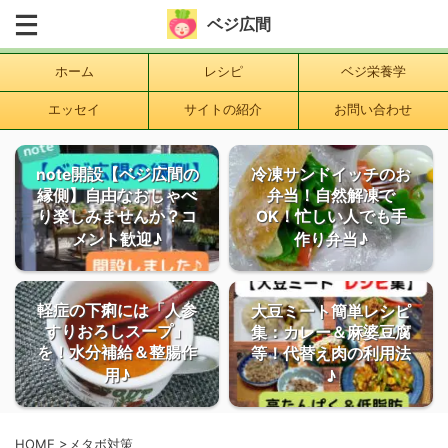
ベジ広間
ホーム
レシピ
ベジ栄養学
エッセイ
サイトの紹介
お問い合わせ
note開設【ベジ広間の
冷凍サンドイッチのお
縁側】自由なおしゃべ
弁当！自然解凍で
り楽しみませんか？コ
OK！忙しい人でも手
メント歓迎♪
作り弁当♪
軽症の下痢には「人参
大豆ミート簡単レシピ
すりおろしスープ」
集：カレー＆麻婆豆腐
を！水分補給＆整腸作
等！代替え肉の利用法
用♪
♪
HOME
>
メタボ対策