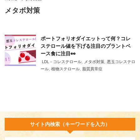
メタボ対策
ポートフォリオダイエットって何？コレ
ステロール値を下げる注目のプラントベ
ース食に注目👀
LDL－コレステロール
,
メタボ対策
,
悪玉コレステロ
ール
,
植物ステロール
,
脂質異常症
サイト内検索（キーワードを入力）