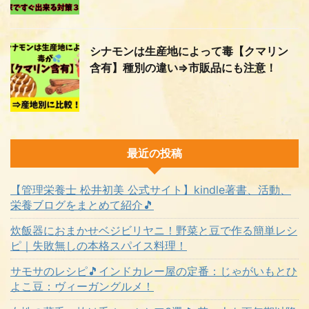
シナモンは生産地によって毒【クマリン
含有】種別の違い⇒市販品にも注意！
最近の投稿
【管理栄養士 松井初美 公式サイト】kindle著書、活動、
栄養ブログをまとめて紹介🎵
炊飯器におまかせベジビリヤニ！野菜と豆で作る簡単レシ
ピ｜失敗無しの本格スパイス料理！
サモサのレシピ🎵インドカレー屋の定番：じゃがいもとひ
よこ豆：ヴィーガングルメ！