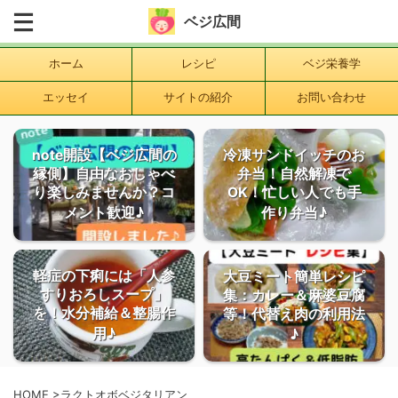
ベジ広間
ホーム
レシピ
ベジ栄養学
エッセイ
サイトの紹介
お問い合わせ
note開設【ベジ広間の
冷凍サンドイッチのお
縁側】自由なおしゃべ
弁当！自然解凍で
り楽しみませんか？コ
OK！忙しい人でも手
メント歓迎♪
作り弁当♪
軽症の下痢には「人参
大豆ミート簡単レシピ
すりおろしスープ」
集：カレー＆麻婆豆腐
を！水分補給＆整腸作
等！代替え肉の利用法
用♪
♪
HOME
>
ラクトオボベジタリアン