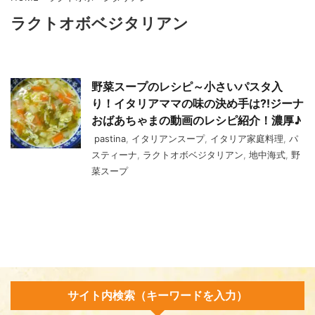
ラクトオボベジタリアン
野菜スープのレシピ～小さいパスタ入
り！イタリアママの味の決め手は⁈ジーナ
おばあちゃまの動画のレシピ紹介！濃厚♪
pastina
,
イタリアンスープ
,
イタリア家庭料理
,
パ
スティーナ
,
ラクトオボベジタリアン
,
地中海式
,
野
菜スープ
サイト内検索（キーワードを入力）