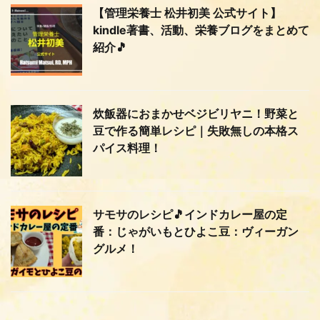
【管理栄養士 松井初美 公式サイト】
kindle著書、活動、栄養ブログをまとめて
紹介🎵
炊飯器におまかせベジビリヤニ！野菜と
豆で作る簡単レシピ｜失敗無しの本格ス
パイス料理！
サモサのレシピ🎵インドカレー屋の定
番：じゃがいもとひよこ豆：ヴィーガン
グルメ！