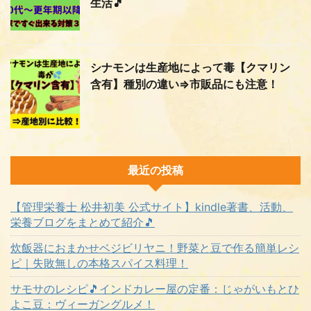
生活🎵
シナモンは生産地によって毒【クマリン
含有】種別の違い⇒市販品にも注意！
最近の投稿
【管理栄養士 松井初美 公式サイト】kindle著書、活動、
栄養ブログをまとめて紹介🎵
炊飯器におまかせベジビリヤニ！野菜と豆で作る簡単レシ
ピ｜失敗無しの本格スパイス料理！
サモサのレシピ🎵インドカレー屋の定番：じゃがいもとひ
よこ豆：ヴィーガングルメ！