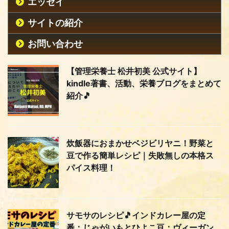
エッセイ
サイトの紹介
お問い合わせ
【管理栄養士 松井初美 公式サイト】
kindle著書、活動、栄養ブログをまとめて
紹介🎵
炊飯器におまかせベジビリヤニ！野菜と
豆で作る簡単レシピ｜失敗無しの本格ス
パイス料理！
サモサのレシピ🎵インドカレー屋の定
番：じゃがいもとひよこ豆：ヴィーガン