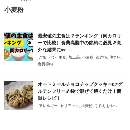
小麦粉
最安値の主食は？ランキング（同カロリ
ーで比較）食費高騰中の節約に必見🎵意
外な結果に👀
ご飯
,
パン
,
主食
,
加工品
,
小麦粉
,
節約術
,
薄力粉
,
食費節約
オートミールチョコチップクッキー👉グ
ルテンフリー🎵袋で混ぜて焼くだけ！簡
単レシピ！
アレルギー
,
セリアック
,
小麦粉
,
手作りおやつ