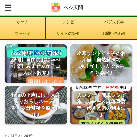
ベジ広間
ホーム
レシピ
ベジ栄養学
エッセイ
サイトの紹介
お問い合わせ
note開設【ベジ広間の
冷凍サンドイッチのお
縁側】自由なおしゃべ
弁当！自然解凍で
り楽しみませんか？コ
OK！忙しい人でも手
メント歓迎♪
作り弁当♪
軽症の下痢には「人参
大豆ミート簡単レシピ
すりおろしスープ」
集：カレー＆麻婆豆腐
を！水分補給＆整腸作
等！代替え肉の利用法
用♪
♪
HOME
>
小麦粉