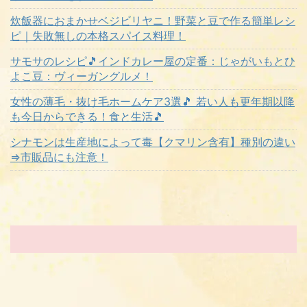
炊飯器におまかせベジビリヤニ！野菜と豆で作る簡単レシ
ピ｜失敗無しの本格スパイス料理！
サモサのレシピ🎵インドカレー屋の定番：じゃがいもとひ
よこ豆：ヴィーガングルメ！
女性の薄毛・抜け毛ホームケア3選🎵 若い人も更年期以降
も今日からできる！食と生活🎵
シナモンは生産地によって毒【クマリン含有】種別の違い
⇒市販品にも注意！