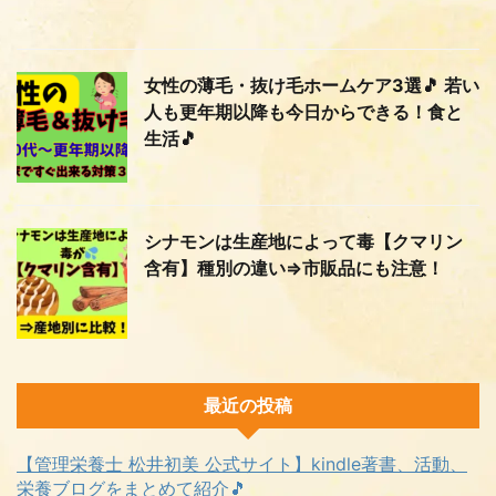
女性の薄毛・抜け毛ホームケア3選🎵 若い
人も更年期以降も今日からできる！食と
生活🎵
シナモンは生産地によって毒【クマリン
含有】種別の違い⇒市販品にも注意！
最近の投稿
【管理栄養士 松井初美 公式サイト】kindle著書、活動、
栄養ブログをまとめて紹介🎵