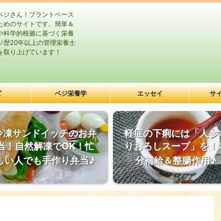
ベジさん！プラントベース
ためのサイトです。簡単＆
や科学的根拠に基づく栄養
ジ歴20年以上の管理栄養士
を取り上げています！
ピ
ベジ栄養学
エッセイ
サ
冷凍サンドイッチのお弁
軽症の下痢には「人参
当！自然解凍でOK！忙
りおろしスープ」を！
しい人でも手作り弁当♪
分補給＆整腸作用♪