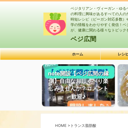
ベジタリアン・ヴィーガン・ゆる
の料理に興味があるすべての人の
時短レシピ（ビーガン対応多数）
学の情報をわかりやすく発信！ベ
が、健康に関わる様々なトピック
ベジ広間
ホーム
レシ
note開設【ベジ広間の縁
側】自由なおしゃべり楽
しみませんか？コメント
歓迎♪
HOME
>
トランス脂肪酸