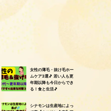
女性の薄毛・抜け毛ホー
ムケア3選🎵 若い人も更
年期以降も今日からでき
る！食と生活🎵
シナモンは生産地によっ