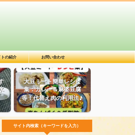
イトの紹介
お問い合わせ
す
大豆ミート簡単レシピ
水
集：カレー＆麻婆豆腐
等！代替え肉の利用法♪
サイト内検索（キーワードを入力）