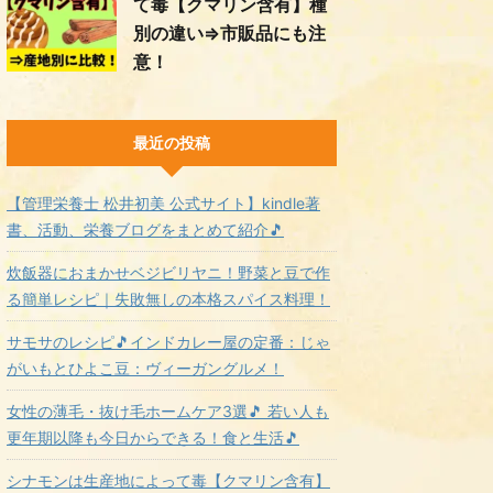
て毒【クマリン含有】種
別の違い⇒市販品にも注
意！
最近の投稿
【管理栄養士 松井初美 公式サイト】kindle著
書、活動、栄養ブログをまとめて紹介🎵
炊飯器におまかせベジビリヤニ！野菜と豆で作
る簡単レシピ｜失敗無しの本格スパイス料理！
サモサのレシピ🎵インドカレー屋の定番：じゃ
がいもとひよこ豆：ヴィーガングルメ！
女性の薄毛・抜け毛ホームケア3選🎵 若い人も
更年期以降も今日からできる！食と生活🎵
シナモンは生産地によって毒【クマリン含有】