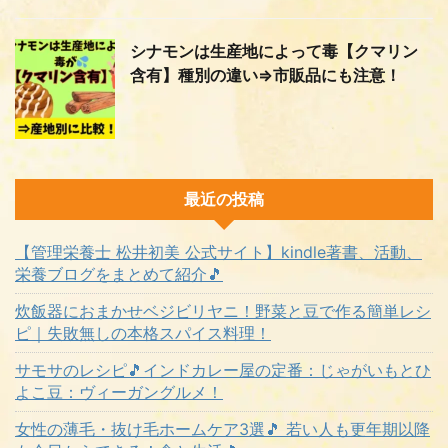
シナモンは生産地によって毒【クマリン
含有】種別の違い⇒市販品にも注意！
最近の投稿
【管理栄養士 松井初美 公式サイト】kindle著書、活動、
栄養ブログをまとめて紹介🎵
炊飯器におまかせベジビリヤニ！野菜と豆で作る簡単レシ
ピ｜失敗無しの本格スパイス料理！
サモサのレシピ🎵インドカレー屋の定番：じゃがいもとひ
よこ豆：ヴィーガングルメ！
女性の薄毛・抜け毛ホームケア3選🎵 若い人も更年期以降