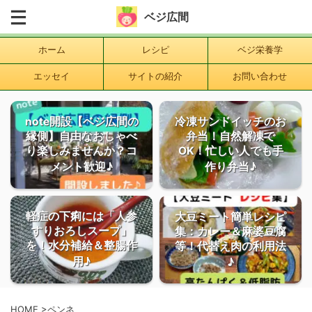
ベジ広間
ホーム
レシピ
ベジ栄養学
エッセイ
サイトの紹介
お問い合わせ
note開設【ベジ広間の
冷凍サンドイッチのお
縁側】自由なおしゃべ
弁当！自然解凍で
り楽しみませんか？コ
OK！忙しい人でも手
メント歓迎♪
作り弁当♪
軽症の下痢には「人参
大豆ミート簡単レシピ
すりおろしスープ」
集：カレー＆麻婆豆腐
を！水分補給＆整腸作
等！代替え肉の利用法
用♪
♪
HOME
>
ペンネ