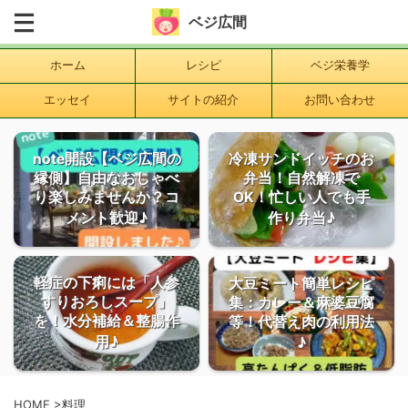
ベジ広間
ホーム
レシピ
ベジ栄養学
エッセイ
サイトの紹介
お問い合わせ
note開設【ベジ広間の
冷凍サンドイッチのお
縁側】自由なおしゃべ
弁当！自然解凍で
り楽しみませんか？コ
OK！忙しい人でも手
メント歓迎♪
作り弁当♪
軽症の下痢には「人参
大豆ミート簡単レシピ
すりおろしスープ」
集：カレー＆麻婆豆腐
を！水分補給＆整腸作
等！代替え肉の利用法
用♪
♪
HOME
>
料理