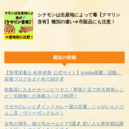
シナモンは生産地によって毒【クマリン
含有】種別の違い⇒市販品にも注意！
最近の投稿
【管理栄養士 松井初美 公式サイト】kindle著書、活動、
栄養ブログをまとめて紹介🎵
炊飯器におまかせベジビリヤニ！野菜と豆で作る簡単レシ
ピ｜失敗無しの本格スパイス料理！
サモサのレシピ🎵インドカレー屋の定番：じゃがいもとひ
よこ豆：ヴィーガングルメ！
女性の薄毛・抜け毛ホームケア3選🎵 若い人も更年期以降