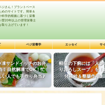
ベジさん！プラントベース
ためのサイトです。簡単＆
や科学的根拠に基づく栄養
ジ歴20年以上の管理栄養士
を取り上げています！
ピ
ベジ栄養学
エッセイ
サ
冷凍サンドイッチのお弁
軽症の下痢には「人参
当！自然解凍でOK！忙
りおろしスープ」を！
しい人でも手作り弁当♪
分補給＆整腸作用♪