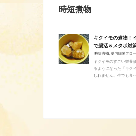
時短煮物
キクイモの煮物！
で腸活＆メタボ対
時短煮物
,
腸内細菌フロ
キクイモのすごい栄養価
るようになった「キク
しれません。生でも食べら