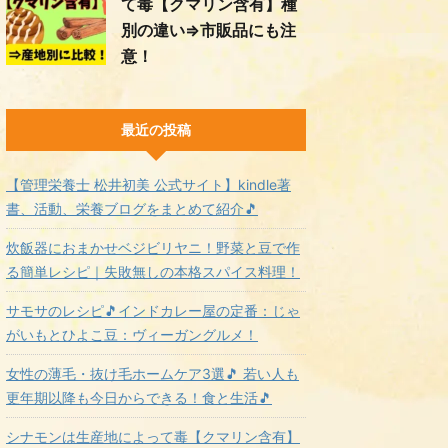
て毒【クマリン含有】種
別の違い⇒市販品にも注
意！
最近の投稿
【管理栄養士 松井初美 公式サイト】kindle著
書、活動、栄養ブログをまとめて紹介🎵
炊飯器におまかせベジビリヤニ！野菜と豆で作
る簡単レシピ｜失敗無しの本格スパイス料理！
サモサのレシピ🎵インドカレー屋の定番：じゃ
がいもとひよこ豆：ヴィーガングルメ！
女性の薄毛・抜け毛ホームケア3選🎵 若い人も
更年期以降も今日からできる！食と生活🎵
シナモンは生産地によって毒【クマリン含有】