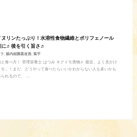
イヌリンたっぷり！水溶性食物繊維とポリフェノール
策に♬後を引く旨さ♬
ーラ
,
腸内細菌叢改善
,
菊芋
と食べ方！ 管理栄養士 はつみ キクイモ煮物♬ 最近、よく見かけ
イモ」！まだ、どうやって食べたらいいかわからない人も多いかも
れるので、 ...