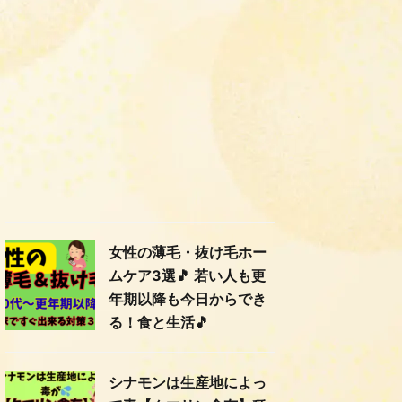
女性の薄毛・抜け毛ホー
ムケア3選🎵 若い人も更
年期以降も今日からでき
る！食と生活🎵
シナモンは生産地によっ