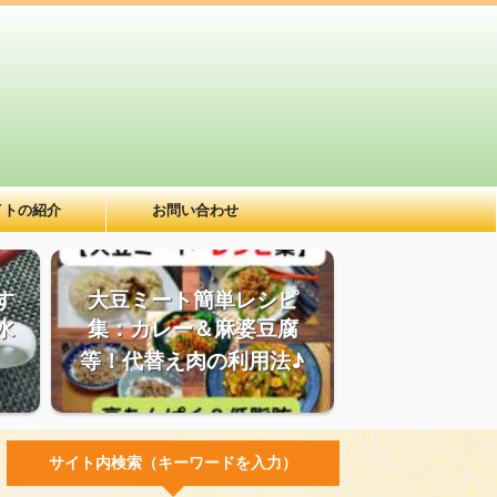
イトの紹介
お問い合わせ
す
大豆ミート簡単レシピ
水
集：カレー＆麻婆豆腐
等！代替え肉の利用法♪
サイト内検索（キーワードを入力）