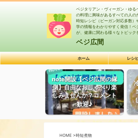
ベジタリアン・ヴィーガン・ゆる
の料理に興味があるすべての人の
時短レシピ（ビーガン対応多数）
学の情報をわかりやすく発信！ベ
が、健康に関わる様々なトピック
ベジ広間
ホーム
レシ
note開設【ベジ広間の縁
側】自由なおしゃべり楽
しみませんか？コメント
歓迎♪
HOME
>
時短煮物