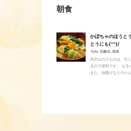
朝食
かぼちゃのほうと
とうにも(^^)/
hoto
,
抗酸化
,
朝食
具沢山の汁ものは、忙し
るので便利です。 な
また、油揚げなどのたんぱ