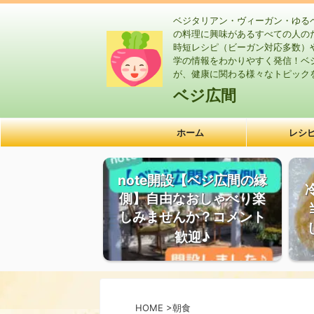
ベジタリアン・ヴィーガン・ゆる
の料理に興味があるすべての人の
時短レシピ（ビーガン対応多数）
学の情報をわかりやすく発信！ベ
が、健康に関わる様々なトピック
ベジ広間
ホーム
レシ
note開設【ベジ広間の縁
側】自由なおしゃべり楽
しみませんか？コメント
歓迎♪
HOME
>
朝食