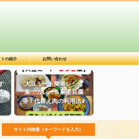
イトの紹介
お問い合わせ
す
大豆ミート簡単レシピ
水
集：カレー＆麻婆豆腐
等！代替え肉の利用法♪
サイト内検索（キーワードを入力）