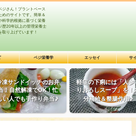
ベジさん！プラントベース
ためのサイトです。簡単＆
や科学的根拠に基づく栄養
ジ歴20年以上の管理栄養士
を取り上げています！
ピ
ベジ栄養学
エッセイ
サ
冷凍サンドイッチのお弁
軽症の下痢には「人参
当！自然解凍でOK！忙
りおろしスープ」を！
しい人でも手作り弁当♪
分補給＆整腸作用♪