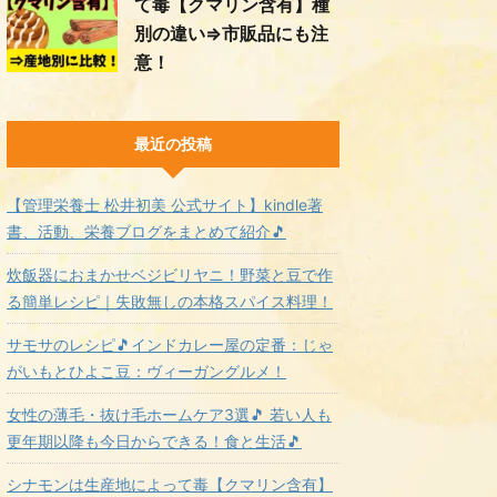
て毒【クマリン含有】種
別の違い⇒市販品にも注
意！
最近の投稿
【管理栄養士 松井初美 公式サイト】kindle著
書、活動、栄養ブログをまとめて紹介🎵
炊飯器におまかせベジビリヤニ！野菜と豆で作
る簡単レシピ｜失敗無しの本格スパイス料理！
サモサのレシピ🎵インドカレー屋の定番：じゃ
がいもとひよこ豆：ヴィーガングルメ！
女性の薄毛・抜け毛ホームケア3選🎵 若い人も
更年期以降も今日からできる！食と生活🎵
シナモンは生産地によって毒【クマリン含有】