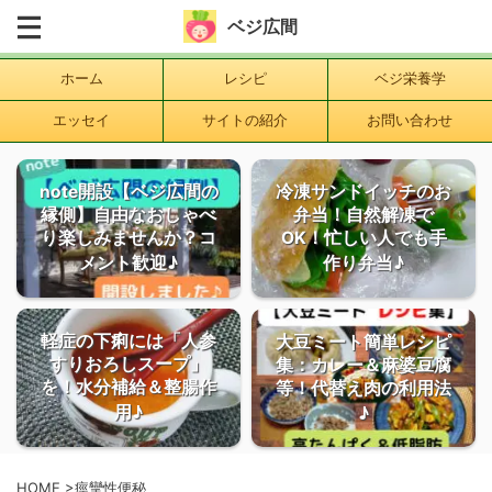
ベジ広間
ホーム
レシピ
ベジ栄養学
エッセイ
サイトの紹介
お問い合わせ
note開設【ベジ広間の
冷凍サンドイッチのお
縁側】自由なおしゃべ
弁当！自然解凍で
り楽しみませんか？コ
OK！忙しい人でも手
メント歓迎♪
作り弁当♪
軽症の下痢には「人参
大豆ミート簡単レシピ
すりおろしスープ」
集：カレー＆麻婆豆腐
を！水分補給＆整腸作
等！代替え肉の利用法
用♪
♪
HOME
>
痙攣性便秘