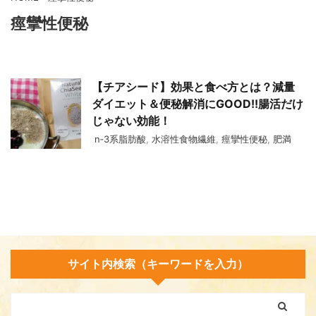
痙攣性便秘
【チアシード】効果と食べ方とは？減量
ダイエット＆便秘解消にGOOD!!腸活だけ
じゃない効能！
n‐3系脂肪酸
,
水溶性食物繊維
,
痙攣性便秘
,
肥満
サイト内検索（キーワードを入力）