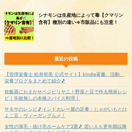
シナモンは生産地によって毒【クマリン
含有】種別の違い⇒市販品にも注意！
最近の投稿
【管理栄養士 松井初美 公式サイト】kindle著書、活動、
栄養ブログをまとめて紹介🎵
炊飯器におまかせベジビリヤニ！野菜と豆で作る簡単レシ
ピ｜失敗無しの本格スパイス料理！
サモサのレシピ🎵インドカレー屋の定番：じゃがいもとひ
よこ豆：ヴィーガングルメ！
女性の薄毛・抜け毛ホームケア3選🎵 若い人も更年期以降