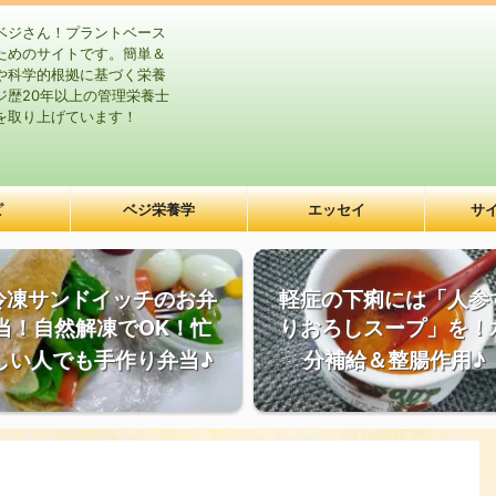
ベジさん！プラントベース
ためのサイトです。簡単＆
や科学的根拠に基づく栄養
ジ歴20年以上の管理栄養士
を取り上げています！
ピ
ベジ栄養学
エッセイ
サ
冷凍サンドイッチのお弁
軽症の下痢には「人参
当！自然解凍でOK！忙
りおろしスープ」を！
しい人でも手作り弁当♪
分補給＆整腸作用♪