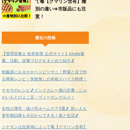
て毒【クマリン含有】種
別の違い⇒市販品にも注
意！
最近の投稿
【管理栄養士 松井初美 公式サイト】kindle著
書、活動、栄養ブログをまとめて紹介🎵
炊飯器におまかせベジビリヤニ！野菜と豆で作
る簡単レシピ｜失敗無しの本格スパイス料理！
サモサのレシピ🎵インドカレー屋の定番：じゃ
がいもとひよこ豆：ヴィーガングルメ！
女性の薄毛・抜け毛ホームケア3選🎵 若い人も
更年期以降も今日からできる！食と生活🎵
シナモンは生産地によって毒【クマリン含有】