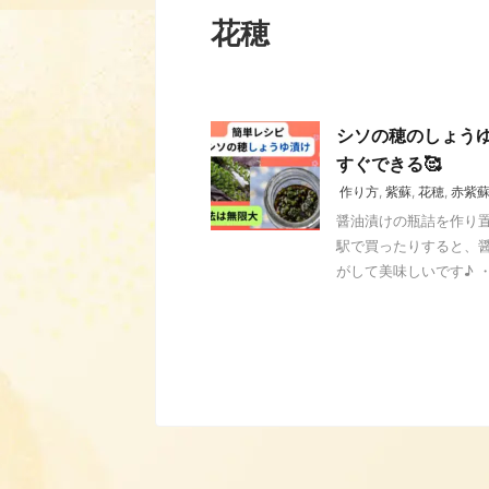
花穂
シソの穂のしょう
すぐできる🥰
作り方
,
紫蘇
,
花穂
,
赤紫
醤油漬けの瓶詰を作り置
駅で買ったりすると、
がして美味しいです♪ ・