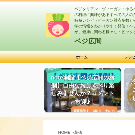
ベジタリアン・ヴィーガン・ゆる
の料理に興味があるすべての人の
時短レシピ（ビーガン対応多数）
学の情報をわかりやすく発信！ベ
が、健康に関わる様々なトピック
ベジ広間
ホーム
レシ
note開設【ベジ広間の縁
側】自由なおしゃべり楽
しみませんか？コメント
歓迎♪
HOME
>
花穂