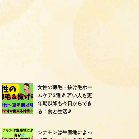
女性の薄毛・抜け毛ホー
ムケア3選🎵 若い人も更
年期以降も今日からでき
る！食と生活🎵
シナモンは生産地によっ