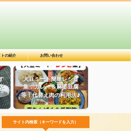
イトの紹介
お問い合わせ
す
大豆ミート簡単レシピ
水
集：カレー＆麻婆豆腐
等！代替え肉の利用法♪
サイト内検索（キーワードを入力）