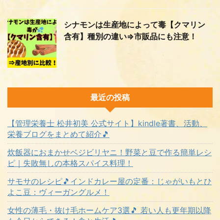
シナモンは生産地によって毒【クマリン
含有】種別の違い⇒市販品にも注意！
最近の投稿
【管理栄養士 松井初美 公式サイト】kindle著書、活動、
栄養ブログをまとめて紹介🎵
炊飯器におまかせベジビリヤニ！野菜と豆で作る簡単レシ
ピ｜失敗無しの本格スパイス料理！
サモサのレシピ🎵インドカレー屋の定番：じゃがいもとひ
よこ豆：ヴィーガングルメ！
女性の薄毛・抜け毛ホームケア3選🎵 若い人も更年期以降