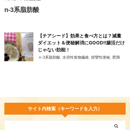
n‐3系脂肪酸
【チアシード】効果と食べ方とは？減量
ダイエット＆便秘解消にGOOD!!腸活だけ
じゃない効能！
n‐3系脂肪酸
,
水溶性食物繊維
,
痙攣性便秘
,
肥満
サイト内検索（キーワードを入力）