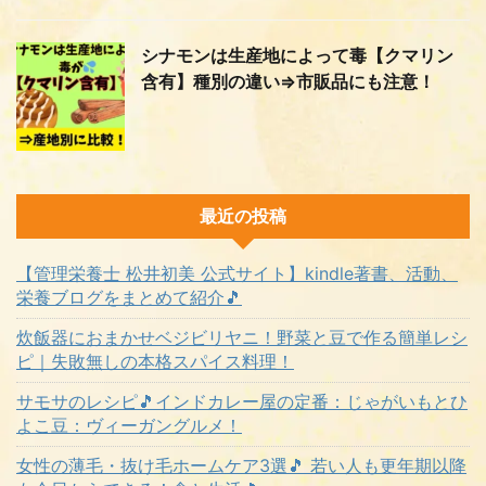
シナモンは生産地によって毒【クマリン
含有】種別の違い⇒市販品にも注意！
最近の投稿
【管理栄養士 松井初美 公式サイト】kindle著書、活動、
栄養ブログをまとめて紹介🎵
炊飯器におまかせベジビリヤニ！野菜と豆で作る簡単レシ
ピ｜失敗無しの本格スパイス料理！
サモサのレシピ🎵インドカレー屋の定番：じゃがいもとひ
よこ豆：ヴィーガングルメ！
女性の薄毛・抜け毛ホームケア3選🎵 若い人も更年期以降