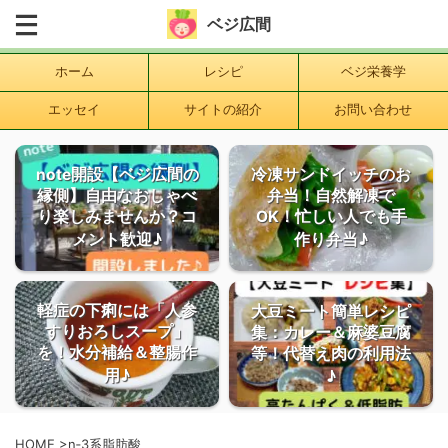
ベジ広間
ホーム
レシピ
ベジ栄養学
エッセイ
サイトの紹介
お問い合わせ
note開設【ベジ広間の
冷凍サンドイッチのお
縁側】自由なおしゃべ
弁当！自然解凍で
り楽しみませんか？コ
OK！忙しい人でも手
メント歓迎♪
作り弁当♪
軽症の下痢には「人参
大豆ミート簡単レシピ
すりおろしスープ」
集：カレー＆麻婆豆腐
を！水分補給＆整腸作
等！代替え肉の利用法
用♪
♪
HOME
>
n‐3系脂肪酸