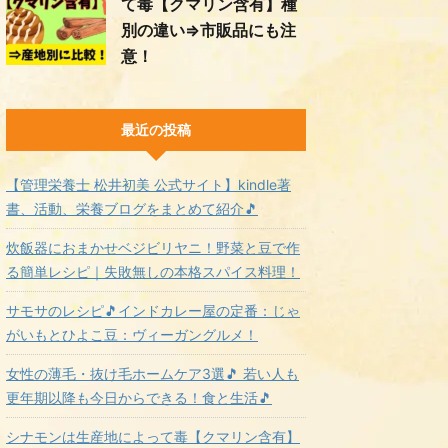
て毒【クマリン含有】種
別の違い⇒市販品にも注
意！
最近の投稿
【管理栄養士 松井初美 公式サイト】kindle著
書、活動、栄養ブログをまとめて紹介🎵
炊飯器におまかせベジビリヤニ！野菜と豆で作
る簡単レシピ｜失敗無しの本格スパイス料理！
サモサのレシピ🎵インドカレー屋の定番：じゃ
がいもとひよこ豆：ヴィーガングルメ！
女性の薄毛・抜け毛ホームケア3選🎵 若い人も
更年期以降も今日からできる！食と生活🎵
シナモンは生産地によって毒【クマリン含有】