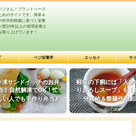
ベジさん！プラントベース
ためのサイトです。簡単＆
や科学的根拠に基づく栄養
ジ歴20年以上の管理栄養士
を取り上げています！
ピ
ベジ栄養学
エッセイ
サ
冷凍サンドイッチのお弁
軽症の下痢には「人参
当！自然解凍でOK！忙
りおろしスープ」を！
しい人でも手作り弁当♪
分補給＆整腸作用♪