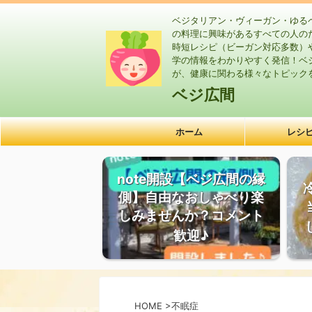
ベジタリアン・ヴィーガン・ゆる
の料理に興味があるすべての人の
時短レシピ（ビーガン対応多数）
学の情報をわかりやすく発信！ベ
が、健康に関わる様々なトピック
ベジ広間
ホーム
レシ
note開設【ベジ広間の縁
側】自由なおしゃべり楽
しみませんか？コメント
歓迎♪
HOME
>
不眠症