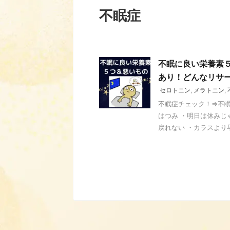
不眠症
不眠に良い栄養素
あり！どんなリサ
セロトニン
,
メラトニン
,
不眠症チェック！⇒不
はつみ ・明日は休みじ
戻れない ・カラスより早