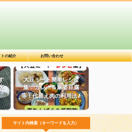
イトの紹介
お問い合わせ
す
大豆ミート簡単レシピ
水
集：カレー＆麻婆豆腐
等！代替え肉の利用法♪
サイト内検索（キーワードを入力）