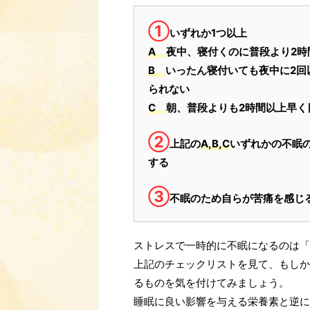
①
いずれか1つ以上
A
夜中、寝付くのに普段より2時
B
いったん寝付いても夜中に2回
られない
C
朝、普段よりも2時間以上早く
②
上記の
A,B,C
いずれかの不眠
する
③
不眠のため自らが苦痛を感じ
ストレスで一時的に不眠になるのは「
上記のチェックリストを見て、もしか
るものを気を付けてみましょう。
睡眠に良い影響を与える栄養素と逆に