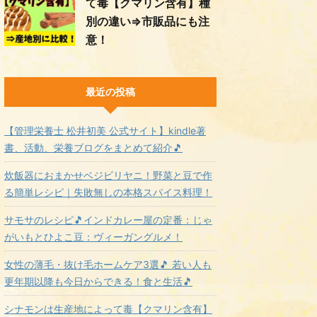
て毒【クマリン含有】種
別の違い⇒市販品にも注
意！
最近の投稿
【管理栄養士 松井初美 公式サイト】kindle著
書、活動、栄養ブログをまとめて紹介🎵
炊飯器におまかせベジビリヤニ！野菜と豆で作
る簡単レシピ｜失敗無しの本格スパイス料理！
サモサのレシピ🎵インドカレー屋の定番：じゃ
がいもとひよこ豆：ヴィーガングルメ！
女性の薄毛・抜け毛ホームケア3選🎵 若い人も
更年期以降も今日からできる！食と生活🎵
シナモンは生産地によって毒【クマリン含有】