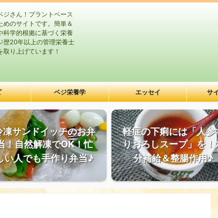
ベジさん！プラントベース
ためのサイトです。簡単＆
や科学的根拠に基づく栄養
ジ歴20年以上の管理栄養士
を取り上げています！
ピ
ベジ栄養学
エッセイ
サ
冷凍サンドイッチのお弁
軽症の下痢には「人参
当！自然解凍でOK！忙
りおろしスープ」を！
しい人でも手作り弁当♪
分補給＆整腸作用♪