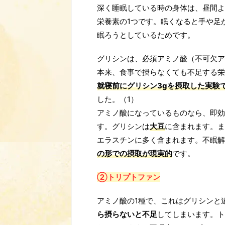
深く睡眠している時の身体は、昼間よ
栄養素の1つです。眠くなると手や足
眠ろうとしているためです。
グリシンは、必須アミノ酸（不可欠ア
本来、食事で摂らなくても不足する栄
就寝前にグリシン3gを摂取した実験
した。（1）
アミノ酸になっているものなら、即効
す。グリシンは
大豆
に含まれます。ま
エラスチンに多く含まれます。不眠解
の形での摂取が現実的
です。
②トリプトファン
アミノ酸の1種で、これはグリシンと
ら摂らないと不足
してしまいます。ト