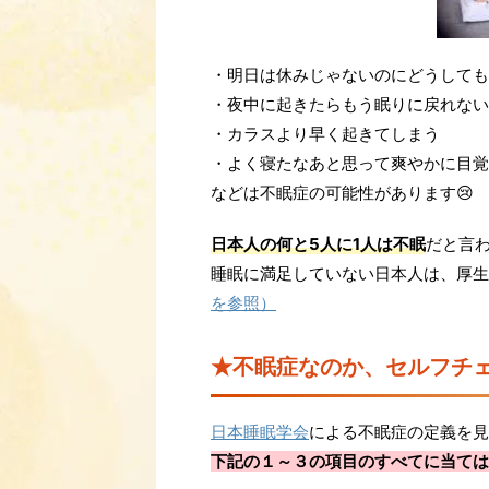
・明日は休みじゃないのにどうしても
・夜中に起きたらもう眠りに戻れない
・カラスより早く起きてしまう
・よく寝たなあと思って爽やかに目覚
などは不眠症の可能性があります😢
日本人の何と5人に1人は不眠
だと言
睡眠に満足していない日本人は、厚生
を参照）
★不眠症なのか、セルフチ
日本睡眠学会
による不眠症の定義を見
下記の１～３の項目のすべてに当ては