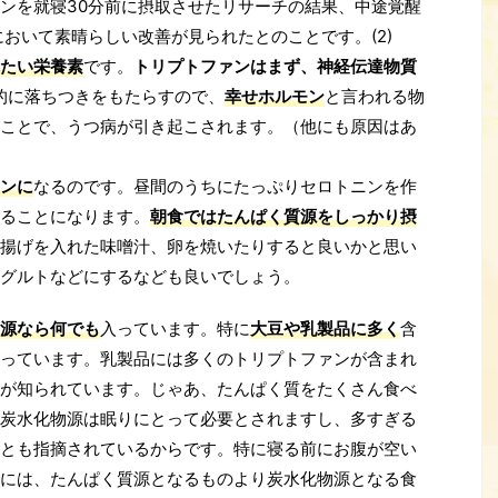
ンを就寝30分前に摂取させたリサーチの結果、中途覚醒
おいて素晴らしい改善が見られたとのことです。(2)
たい栄養素
です。
トリプトファンはまず、神経伝達物質
的に落ちつきをもたらすので、
幸せホルモン
と言われる物
ことで、うつ病が引き起こされます。（他にも原因はあ
ンに
なるのです。昼間のうちにたっぷりセロトニンを作
ることになります。
朝食ではたんぱく質源をしっかり摂
揚げを入れた味噌汁、卵を焼いたりすると良いかと思い
グルトなどにするなども良いでしょう。
源なら何でも
入っています。特に
大豆や乳製品に多く
含
っています。乳製品には多くのトリプトファンが含まれ
が知られています。じゃあ、たんぱく質をたくさん食べ
炭水化物源は眠りにとって必要とされますし、多すぎる
とも指摘されているからです。特に寝る前にお腹が空い
には、たんぱく質源となるものより炭水化物源となる食