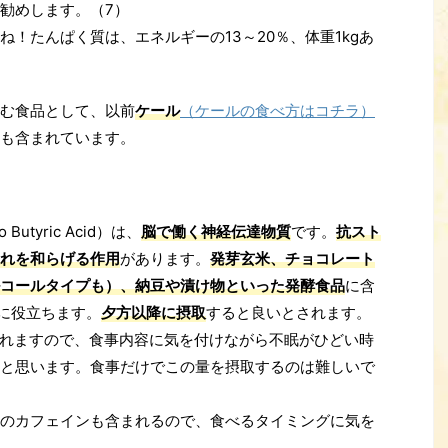
勧めします。（7）
！たんぱく質は、エネルギーの13～20％、体重1kgあ
む食品として、以前
ケール
（ケールの食べ方はコチラ）
も含まれています。
Butyric Acid）は、
脳で働く神経伝達物質
です。
抗スト
れを和らげる作用
があります。
発芽玄米、チョコレート
コールタイプも）、納豆や漬け物といった発酵食品
に含
のに役立ちます。
夕方以降に摂取
すると良いとされます。
とされますので、食事内容に気を付けながら不眠がひどい時
と思います。食事だけでこの量を摂取するのは難しいで
のカフェインも含まれるので、食べるタイミングに気を