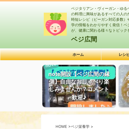
ベジタリアン・ヴィーガン・ゆる
の料理に興味があるすべての人の
時短レシピ（ビーガン対応多数）
学の情報をわかりやすく発信！ベ
が、健康に関わる様々なトピック
ベジ広間
ホーム
レシ
note開設【ベジ広間の縁
側】自由なおしゃべり楽
しみませんか？コメント
歓迎♪
HOME
>
ベジ栄養学
>