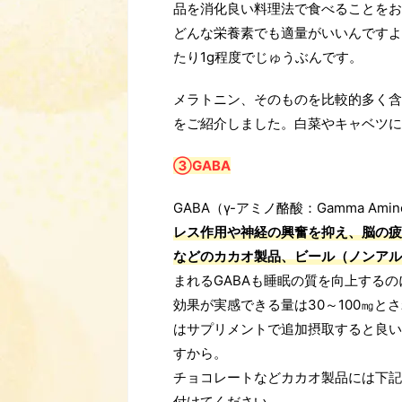
品を消化良い料理法で食べることをお
どんな栄養素でも適量がいいんですよね
たり1g程度でじゅうぶんです。
メラトニン、そのものを比較的多く含
をご紹介しました。白菜やキャベツに
③GABA
GABA（γ-アミノ酪酸：Gamma Amino 
レス作用や神経の興奮を抑え、脳の疲
などのカカオ製品、ビール（ノンアル
まれるGABAも睡眠の質を向上する
効果が実感できる量は30～100㎎
はサプリメントで追加摂取すると良い
すから。
チョコレートなどカカオ製品には下記
付けてください。