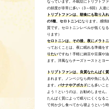
なっています。不眠症にトリプトファ
の頻度が非常に多い（3～6回）人達に
トリプトファンは、朝食にも取り入れ
の1種、セロトニンに
なります。感情
質です。セロトニンレベルが低くなる
ります）
セロトニンは、その後、夜にメラトニ
っておくことは、夜に眠れる準備をす
りたい
ですね！手軽に納豆や豆腐や油
ます。洋風ならチーズトーストとヨー
トリプトファンは、良質なたんぱく質
まれます。ノンベジなら肉や魚にも入
ます。
バナナやアボカド
にも多いこと
よう！というのは、お勧めしません。
たんぱく質によって眠りにくくなるこ
て何か少し食べてから寝ようという時