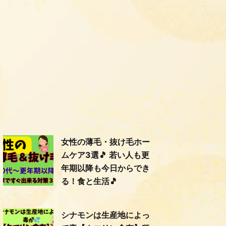
女性の薄毛・抜け毛ホー
ムケア3選🎵 若い人も更
年期以降も今日からでき
る！食と生活🎵
シナモンは生産地によっ