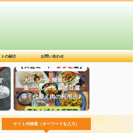
イトの紹介
お問い合わせ
す
大豆ミート簡単レシピ
水
集：カレー＆麻婆豆腐
等！代替え肉の利用法♪
サイト内検索（キーワードを入力）