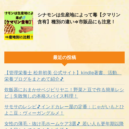
シナモンは生産地によって毒【クマリン
含有】種別の違い⇒市販品にも注意！
最近の投稿
【管理栄養士 松井初美 公式サイト】kindle著書、活動、
栄養ブログをまとめて紹介🎵
炊飯器におまかせベジビリヤニ！野菜と豆で作る簡単レシ
ピ｜失敗無しの本格スパイス料理！
サモサのレシピ🎵インドカレー屋の定番：じゃがいもとひ
よこ豆：ヴィーガングルメ！
女性の薄毛・抜け毛ホームケア3選🎵 若い人も更年期以降