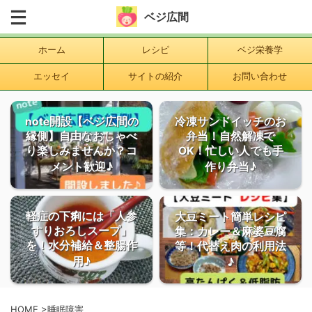
ベジ広間
ホーム
レシピ
ベジ栄養学
エッセイ
サイトの紹介
お問い合わせ
note開設【ベジ広間の
冷凍サンドイッチのお
縁側】自由なおしゃべ
弁当！自然解凍で
り楽しみませんか？コ
OK！忙しい人でも手
メント歓迎♪
作り弁当♪
軽症の下痢には「人参
大豆ミート簡単レシピ
すりおろしスープ」
集：カレー＆麻婆豆腐
を！水分補給＆整腸作
等！代替え肉の利用法
用♪
♪
HOME
>
睡眠障害