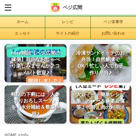
ベジ広間
ホーム
レシピ
ベジ栄養学
エッセイ
サイトの紹介
お問い合わせ
note開設【ベジ広間の
冷凍サンドイッチのお
縁側】自由なおしゃべ
弁当！自然解凍で
り楽しみませんか？コ
OK！忙しい人でも手
メント歓迎♪
作り弁当♪
軽症の下痢には「人参
大豆ミート簡単レシピ
すりおろしスープ」
集：カレー＆麻婆豆腐
を！水分補給＆整腸作
等！代替え肉の利用法
用♪
♪
HOME
>
tofu