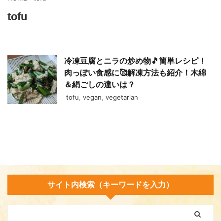
tofu
冷凍豆腐とニラの炒め物🎵簡単レシピ！
肉っぽい食感に🥰解凍方法も紹介！木綿
＆絹ごしの違いは？
tofu
,
vegan
,
vegetarian
サイト内検索（キーワードを入力）