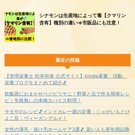
シナモンは生産地によって毒【クマリン
含有】種別の違い⇒市販品にも注意！
最近の投稿
【管理栄養士 松井初美 公式サイト】kindle著書、活動、
栄養ブログをまとめて紹介🎵
炊飯器におまかせベジビリヤニ！野菜と豆で作る簡単レシ
ピ｜失敗無しの本格スパイス料理！
サモサのレシピ🎵インドカレー屋の定番：じゃがいもとひ
よこ豆：ヴィーガングルメ！
女性の薄毛・抜け毛ホームケア3選🎵 若い人も更年期以降