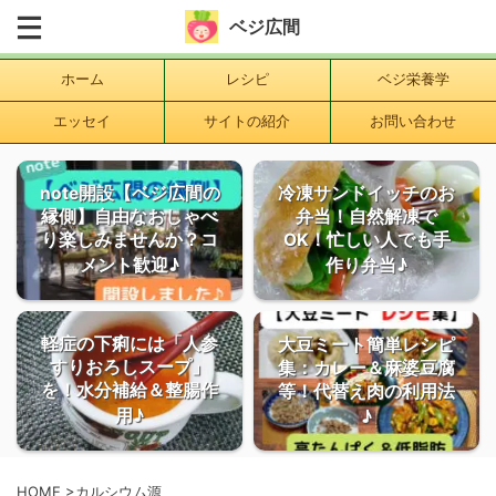
ベジ広間
ホーム
レシピ
ベジ栄養学
エッセイ
サイトの紹介
お問い合わせ
note開設【ベジ広間の
冷凍サンドイッチのお
縁側】自由なおしゃべ
弁当！自然解凍で
り楽しみませんか？コ
OK！忙しい人でも手
メント歓迎♪
作り弁当♪
軽症の下痢には「人参
大豆ミート簡単レシピ
すりおろしスープ」
集：カレー＆麻婆豆腐
を！水分補給＆整腸作
等！代替え肉の利用法
用♪
♪
HOME
>
カルシウム源