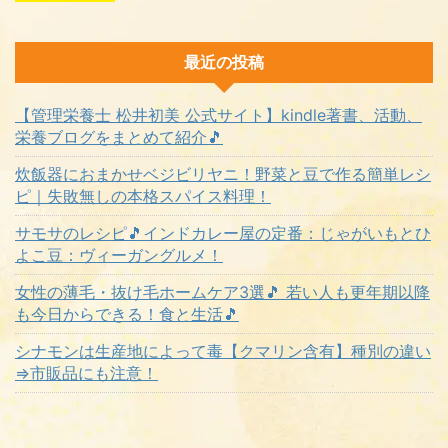
最近の投稿
【管理栄養士 松井初美 公式サイト】kindle著書、活動、
栄養ブログをまとめて紹介🎵
炊飯器におまかせベジビリヤニ！野菜と豆で作る簡単レシ
ピ｜失敗無しの本格スパイス料理！
サモサのレシピ🎵インドカレー屋の定番：じゃがいもとひ
よこ豆：ヴィーガングルメ！
女性の薄毛・抜け毛ホームケア3選🎵 若い人も更年期以降
も今日からできる！食と生活🎵
シナモンは生産地によって毒【クマリン含有】種別の違い
⇒市販品にも注意！