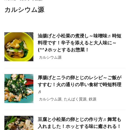
カルシウム源
油揚げと小松菜の煮浸し～味噌味♬時短
料理です！辛子を添えると大人味に～
(^^♪ホッとするお惣菜！
カルシウム源
厚揚げとニラの卵とじのレシピ～ご飯が
すすむ！火の通りの早い食材で時短料理
♬
カルシウム源
,
たんぱく質源
,
鉄源
豆腐と小松菜の卵とじの作り方♬舞茸も
入れました！ホッとする味に癒される！