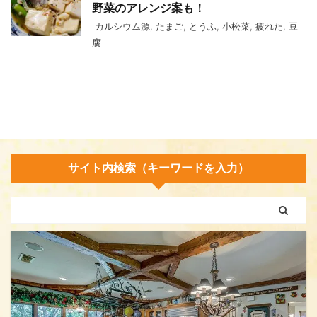
野菜のアレンジ案も！
カルシウム源
,
たまご
,
とうふ
,
小松菜
,
疲れた
,
豆
腐
サイト内検索（キーワードを入力）