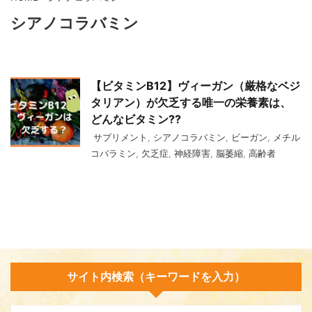
シアノコラバミン
【ビタミンB12】ヴィーガン（厳格なベジ
タリアン）が欠乏する唯一の栄養素は、
どんなビタミン??
サプリメント
,
シアノコラバミン
,
ビーガン
,
メチル
コバラミン
,
欠乏症
,
神経障害
,
脳萎縮
,
高齢者
サイト内検索（キーワードを入力）