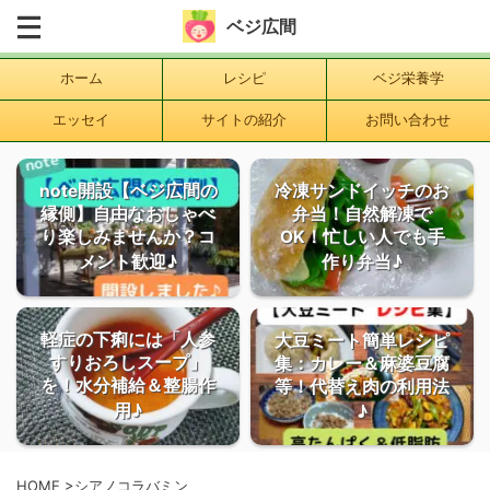
ベジ広間
ホーム
レシピ
ベジ栄養学
エッセイ
サイトの紹介
お問い合わせ
note開設【ベジ広間の
冷凍サンドイッチのお
縁側】自由なおしゃべ
弁当！自然解凍で
り楽しみませんか？コ
OK！忙しい人でも手
メント歓迎♪
作り弁当♪
軽症の下痢には「人参
大豆ミート簡単レシピ
すりおろしスープ」
集：カレー＆麻婆豆腐
を！水分補給＆整腸作
等！代替え肉の利用法
用♪
♪
HOME
>
シアノコラバミン