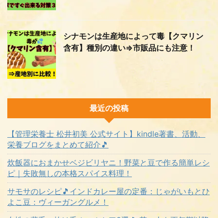
シナモンは生産地によって毒【クマリン
含有】種別の違い⇒市販品にも注意！
最近の投稿
【管理栄養士 松井初美 公式サイト】kindle著書、活動、
栄養ブログをまとめて紹介🎵
炊飯器におまかせベジビリヤニ！野菜と豆で作る簡単レシ
ピ｜失敗無しの本格スパイス料理！
サモサのレシピ🎵インドカレー屋の定番：じゃがいもとひ
よこ豆：ヴィーガングルメ！