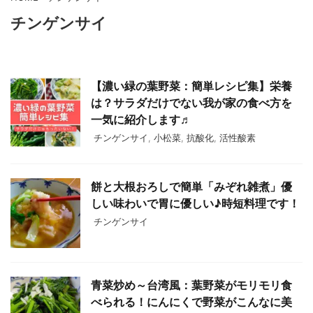
チンゲンサイ
【濃い緑の葉野菜：簡単レシピ集】栄養
は？サラダだけでない我が家の食べ方を
一気に紹介します♬
チンゲンサイ
,
小松菜
,
抗酸化
,
活性酸素
餅と大根おろしで簡単「みぞれ雑煮」優
しい味わいで胃に優しい♪時短料理です！
チンゲンサイ
青菜炒め～台湾風：葉野菜がモリモリ食
べられる！にんにくで野菜がこんなに美