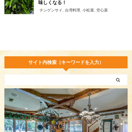
味しくなる！
チンゲンサイ
,
台湾料理
,
小松菜
,
空心菜
サイト内検索（キーワードを入力）