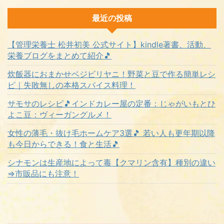
最近の投稿
【管理栄養士 松井初美 公式サイト】kindle著書、活動、
栄養ブログをまとめて紹介🎵
炊飯器におまかせベジビリヤニ！野菜と豆で作る簡単レシ
ピ｜失敗無しの本格スパイス料理！
サモサのレシピ🎵インドカレー屋の定番：じゃがいもとひ
よこ豆：ヴィーガングルメ！
女性の薄毛・抜け毛ホームケア3選🎵 若い人も更年期以降
も今日からできる！食と生活🎵
シナモンは生産地によって毒【クマリン含有】種別の違い
⇒市販品にも注意！