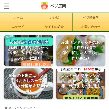
ベジ広間
ホーム
レシピ
ベジ栄養学
エッセイ
サイトの紹介
お問い合わせ
note開設【ベジ広間の
冷凍サンドイッチのお
縁側】自由なおしゃべ
弁当！自然解凍で
り楽しみませんか？コ
OK！忙しい人でも手
メント歓迎♪
作り弁当♪
軽症の下痢には「人参
大豆ミート簡単レシピ
すりおろしスープ」
集：カレー＆麻婆豆腐
を！水分補給＆整腸作
等！代替え肉の利用法
用♪
♪
HOME
>
チンゲンサイ