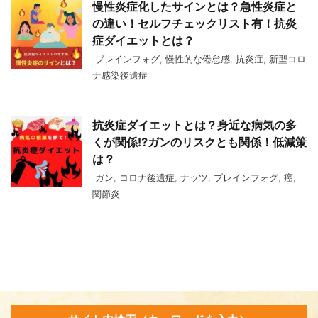
慢性炎症化したサインとは？急性炎症と
の違い！セルフチェックリスト有！抗炎
症ダイエットとは？
ブレインフォグ
,
慢性的な倦怠感
,
抗炎症
,
新型コロ
ナ感染後遺症
抗炎症ダイエットとは？身近な病気の多
くが関係⁉ガンのリスクとも関係！低減策
は？
ガン
,
コロナ後遺症
,
ナッツ
,
ブレインフォグ
,
癌
,
関節炎