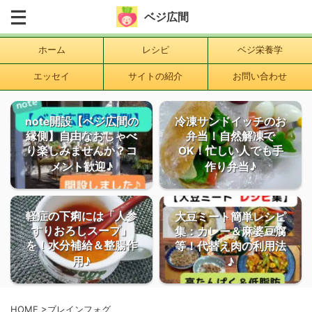
ベジ広間
ホーム
レシピ
ベジ栄養学
エッセイ
サイトの紹介
お問い合わせ
note開設【ベジ広間の
冷凍サンドイッチのお
縁側】自由なおしゃべ
弁当！自然解凍で
り楽しみませんか？コ
OK！忙しい人でも手
メント歓迎♪
作り弁当♪
軽症の下痢には「人参
大豆ミート簡単レシピ
すりおろしスープ」
集：カレー＆麻婆豆腐
を！水分補給＆整腸作
等！代替え肉の利用法
用♪
♪
HOME
>
ブレインフォグ