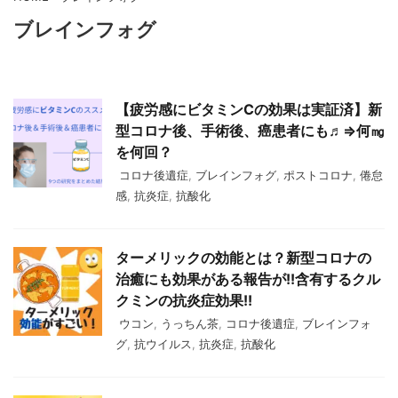
ブレインフォグ
【疲労感にビタミンCの効果は実証済】新
型コロナ後、手術後、癌患者にも♬⇒何㎎
を何回？
コロナ後遺症
,
ブレインフォグ
,
ポストコロナ
,
倦怠
感
,
抗炎症
,
抗酸化
ターメリックの効能とは？新型コロナの
治癒にも効果がある報告が!!含有するクル
クミンの抗炎症効果!!
ウコン
,
うっちん茶
,
コロナ後遺症
,
ブレインフォ
グ
,
抗ウイルス
,
抗炎症
,
抗酸化