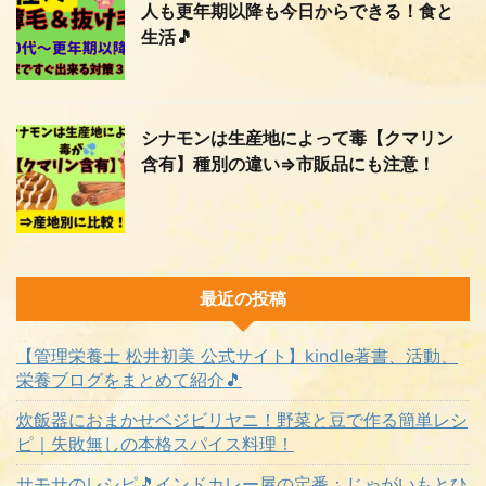
人も更年期以降も今日からできる！食と
生活🎵
シナモンは生産地によって毒【クマリン
含有】種別の違い⇒市販品にも注意！
最近の投稿
【管理栄養士 松井初美 公式サイト】kindle著書、活動、
栄養ブログをまとめて紹介🎵
炊飯器におまかせベジビリヤニ！野菜と豆で作る簡単レシ
ピ｜失敗無しの本格スパイス料理！
サモサのレシピ🎵インドカレー屋の定番：じゃがいもとひ