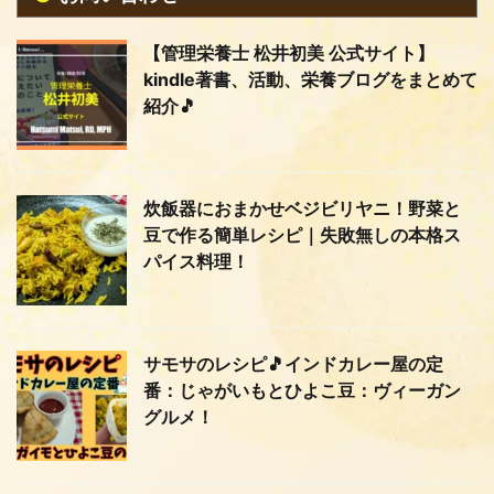
【管理栄養士 松井初美 公式サイト】
kindle著書、活動、栄養ブログをまとめて
紹介🎵
炊飯器におまかせベジビリヤニ！野菜と
豆で作る簡単レシピ｜失敗無しの本格ス
パイス料理！
サモサのレシピ🎵インドカレー屋の定
番：じゃがいもとひよこ豆：ヴィーガン
グルメ！