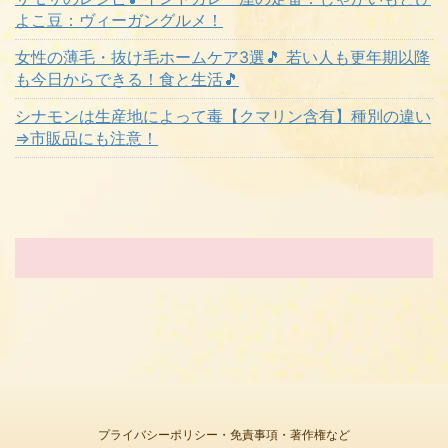
よこ豆：ヴィーガングルメ！
女性の薄毛・抜け毛ホームケア3選🎵 若い人も更年期以降
も今日からできる！食と生活🎵
シナモンは生産地によって毒【クマリン含有】種別の違い
⇒市販品にも注意！
プライバシーポリシー・免責事項・著作権など