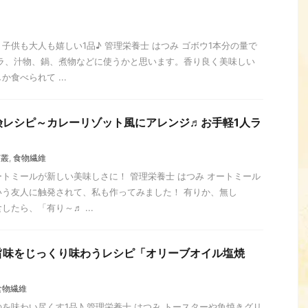
子供も大人も嬉しい1品♪ 管理栄養士 はつみ ゴボウ1本分の量で
ピラ、汁物、鍋、煮物などに使うかと思います。香り良く美味しい
食べられて ...
険レシピ～カレーリゾット風にアレンジ♬お手軽1人ラ
菌叢
,
食物繊維
トミールが新しい美味しさに！ 管理栄養士 はつみ オートミール
いう友人に触発されて、私も作ってみました！ 有りか、無し
たら、「有り～♬ ...
旨味をじっくり味わうレシピ「オリーブオイル塩焼
食物繊維
を味わい尽くす1品♪ 管理栄養士 はつみ トースターや魚焼きグリ