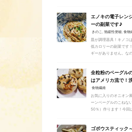
エノキの電子レン
ーの副菜です♪
きのこ
,
弛緩性便秘
,
食物
皿が調理器具！キノコは
低カロリーの副菜です！ 
ギーがありません。なので 
全粒粉のベーグルの
はアメリカ流で！洗
食物繊維
お気に入りのオニオン風
ーンベーグルのこねな
50％）作ります！今回は
ゴボウスティック～