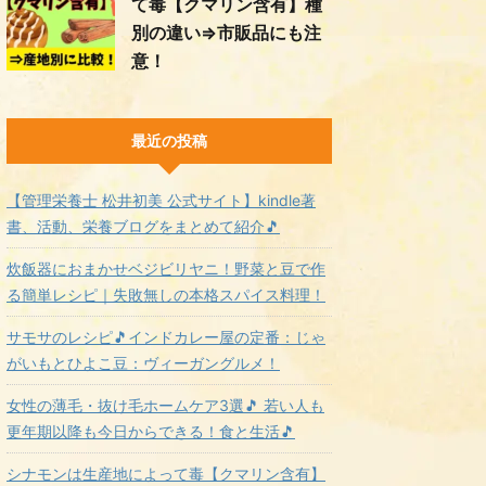
て毒【クマリン含有】種
別の違い⇒市販品にも注
意！
最近の投稿
【管理栄養士 松井初美 公式サイト】kindle著
書、活動、栄養ブログをまとめて紹介🎵
炊飯器におまかせベジビリヤニ！野菜と豆で作
る簡単レシピ｜失敗無しの本格スパイス料理！
サモサのレシピ🎵インドカレー屋の定番：じゃ
がいもとひよこ豆：ヴィーガングルメ！
女性の薄毛・抜け毛ホームケア3選🎵 若い人も
更年期以降も今日からできる！食と生活🎵
シナモンは生産地によって毒【クマリン含有】