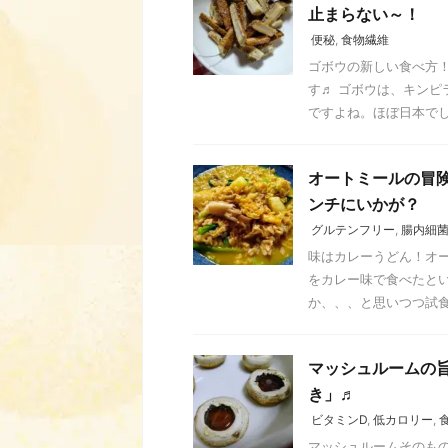
止まらない～！
便秘
,
食物繊維
ゴボウの新しい食べ方！
す♬ ゴボウは、キン
ですよね。ほぼ日本でしか
オートミールの冒
ンチにいかが？
グルテンフリー
,
腸内細
味はカレーうどん！オー
をカレー味で食べたと
か、、、と思いつつ試食し
マッシュルームの
き」♬
ビタミンD
,
低カロリー
,
マッシュルームそのもの