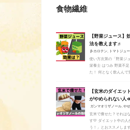
食物繊維
【野菜ジュース】効
法を教えます♬
β‐カロテン
,
トマトジュー
使い方次第の「野菜ジュ
栄養士 はつみ 野菜不
た！ 何となく飲んんで安
【玄米のダイエット
がやめられない人
ガンマオリザノール
,
や
玄米で痩せた？それはな
す💛 ダイエット中の
う！」とおススメします。