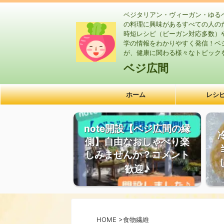
ベジタリアン・ヴィーガン・ゆる
の料理に興味があるすべての人の
時短レシピ（ビーガン対応多数）
学の情報をわかりやすく発信！ベ
が、健康に関わる様々なトピック
ベジ広間
ホーム
レシ
note開設【ベジ広間の縁
側】自由なおしゃべり楽
しみませんか？コメント
歓迎♪
HOME
>
食物繊維