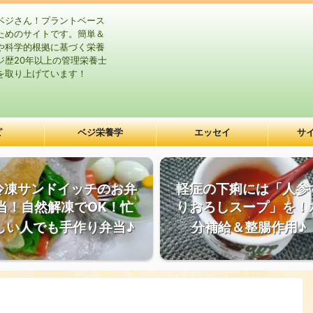
ベジさん！プラントベース
ためのサイトです。簡単＆
や科学的根拠に基づく栄養
ジ歴20年以上の管理栄養士
を取り上げています！
ピ
ベジ栄養学
エッセイ
サ
冷凍サンドイッチのお弁
軽症の下痢には「人参
当！自然解凍でOK！忙
りおろしスープ」を！
しい人でも手作り弁当♪
分補給＆整腸作用♪