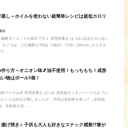
ジ蒸し～ホイルを使わない超簡単レシピは超低カロリ
繊維
減量ダイエットの味方です♬ 管理栄養士 はつみ ほぼゼロに近い
キノコは、どの種類も100g（1袋分）で20～30kcalしかエネル
...
作り方～オニオン味🎵油不使用！もっちもち！成形
い物はボール1個！
味ベーグル🎵 管理栄養士 はつみ 全粒粉オニオンベーグル♪ プレ
いレシピは先日公開しましたが、今回は全粒粉を使って（全粒粉
、全粒粉を生 ...
揚げ焼き♬子供も大人も好きなスナック感覚!?箸が