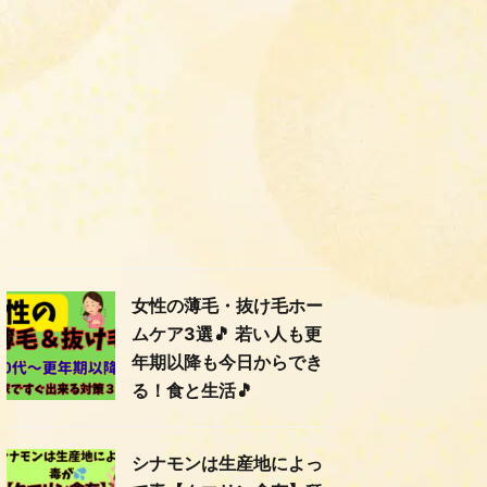
女性の薄毛・抜け毛ホー
ムケア3選🎵 若い人も更
年期以降も今日からでき
る！食と生活🎵
シナモンは生産地によっ