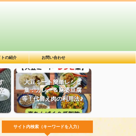
イトの紹介
お問い合わせ
す
大豆ミート簡単レシピ
水
集：カレー＆麻婆豆腐
等！代替え肉の利用法♪
サイト内検索（キーワードを入力）