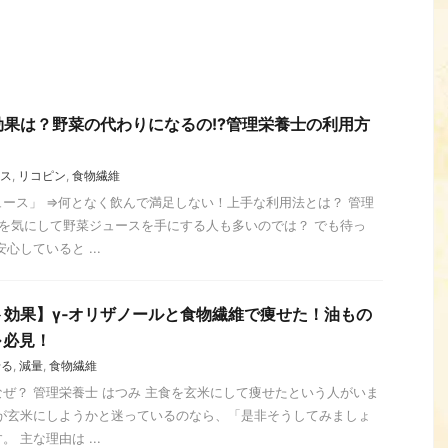
果は？野菜の代わりになるの!?管理栄養士の利用方
ス
,
リコピン
,
食物繊維
ース」 ⇒何となく飲んで満足しない！上手な利用法とは？ 管理
足を気にして野菜ジュースを手にする人も多いのでは？ でも待っ
心していると ...
効果】γ‐オリザノールと食物繊維で痩せた！油もの
⇒必見！
せる
,
減量
,
食物繊維
ぜ？ 管理栄養士 はつみ 主食を玄米にして痩せたという人がいま
人が玄米にしようかと迷っているのなら、「是非そうしてみましょ
 主な理由は ...