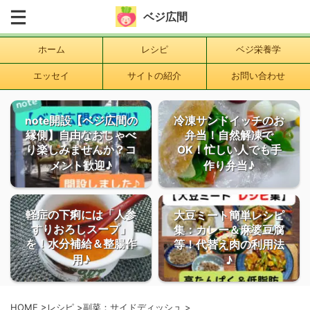
ベジ広間
ホーム
レシピ
ベジ栄養学
エッセイ
サイトの紹介
お問い合わせ
note開設【ベジ広間の
冷凍サンドイッチのお
縁側】自由なおしゃべ
弁当！自然解凍で
り楽しみませんか？コ
OK！忙しい人でも手
メント歓迎♪
作り弁当♪
軽症の下痢には「人参
大豆ミート簡単レシピ
すりおろしスープ」
集：カレー＆麻婆豆腐
を！水分補給＆整腸作
等！代替え肉の利用法
用♪
♪
HOME
>
レシピ
>
副菜：サイドディッシュ
>