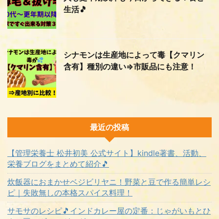
生活🎵
シナモンは生産地によって毒【クマリン
含有】種別の違い⇒市販品にも注意！
最近の投稿
【管理栄養士 松井初美 公式サイト】kindle著書、活動、
栄養ブログをまとめて紹介🎵
炊飯器におまかせベジビリヤニ！野菜と豆で作る簡単レシ
ピ｜失敗無しの本格スパイス料理！
サモサのレシピ🎵インドカレー屋の定番：じゃがいもとひ