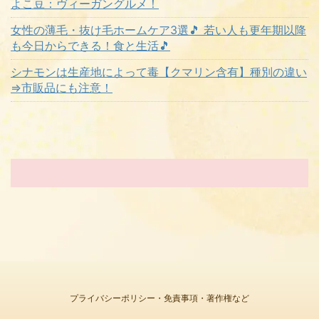
よこ豆：ヴィーガングルメ！
女性の薄毛・抜け毛ホームケア3選🎵 若い人も更年期以降
も今日からできる！食と生活🎵
シナモンは生産地によって毒【クマリン含有】種別の違い
⇒市販品にも注意！
プライバシーポリシー・免責事項・著作権など