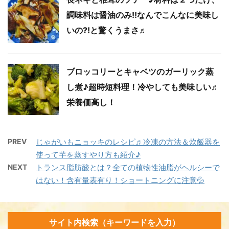
調味料は醤油のみ!!なんでこんなに美味し
いの⁈と驚くうまさ♬
ブロッコリーとキャベツのガーリック蒸
し煮♪超時短料理！冷やしても美味しい♬
栄養価高し！
PREV
じゃがいもニョッキのレシピ♬冷凍の方法＆炊飯器を
使って芋を蒸すやり方も紹介♪
NEXT
トランス脂肪酸とは？全ての植物性油脂がヘルシーで
はない！含有量表有り！ショートニングに注意💦
サイト内検索（キーワードを入力）