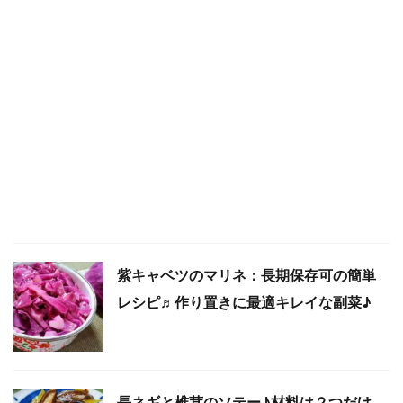
紫キャベツのマリネ：長期保存可の簡単
レシピ♬作り置きに最適キレイな副菜♪
長ネギと椎茸のソテー♪材料は２つだけ、