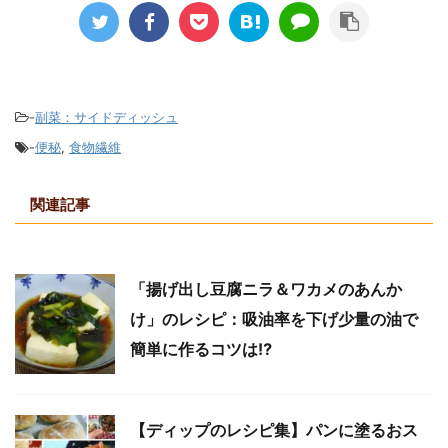
-
副菜：サイドディッシュ
-
便秘
,
食物繊維
関連記事
「揚げ出し豆腐ニラ＆ワカメのあんか
け」のレシピ：吸油率を下げ少量の油で
簡単に作るコツは⁉
【ディップのレシピ集】パンに塗るおス