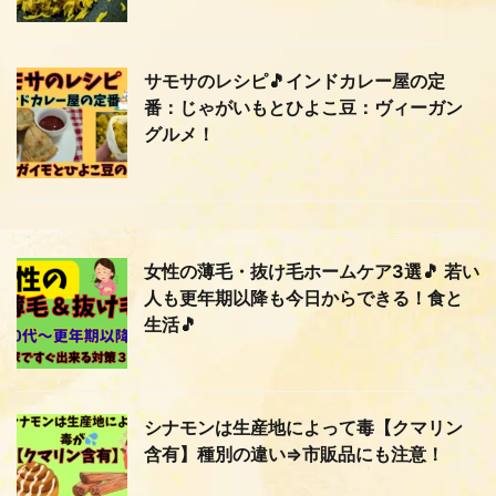
サモサのレシピ🎵インドカレー屋の定
番：じゃがいもとひよこ豆：ヴィーガン
グルメ！
女性の薄毛・抜け毛ホームケア3選🎵 若い
人も更年期以降も今日からできる！食と
生活🎵
シナモンは生産地によって毒【クマリン
含有】種別の違い⇒市販品にも注意！