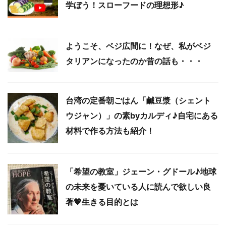
学ぼう！スローフードの理想形♪
ようこそ、ベジ広間に！なぜ、私がベジ
タリアンになったのか昔の話も・・・
台湾の定番朝ごはん「鹹豆漿（シェント
ウジャン）」の素byカルディ♪自宅にある
材料で作る方法も紹介！
「希望の教室」ジェーン・グドール♪地球
の未来を憂いている人に読んで欲しい良
著💖生きる目的とは