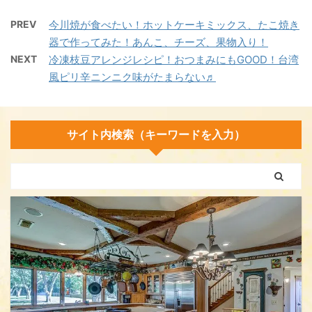
PREV
今川焼が食べたい！ホットケーキミックス、たこ焼き
器で作ってみた！あんこ、チーズ、果物入り！
NEXT
冷凍枝豆アレンジレシピ！おつまみにもGOOD！台湾
風ピリ辛ニンニク味がたまらない♬
サイト内検索（キーワードを入力）