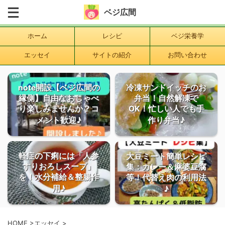
ベジ広間
ホーム
レシピ
ベジ栄養学
エッセイ
サイトの紹介
お問い合わせ
note開設【ベジ広間の
冷凍サンドイッチのお
縁側】自由なおしゃべ
弁当！自然解凍で
り楽しみませんか？コ
OK！忙しい人でも手
メント歓迎♪
作り弁当♪
軽症の下痢には「人参
大豆ミート簡単レシピ
すりおろしスープ」
集：カレー＆麻婆豆腐
を！水分補給＆整腸作
等！代替え肉の利用法
用♪
♪
HOME
>
エッセイ
>