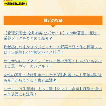
最近の投稿
【管理栄養士 松井初美 公式サイト】kindle著書、活動、
栄養ブログをまとめて紹介🎵
炊飯器におまかせベジビリヤニ！野菜と豆で作る簡単レシ
ピ｜失敗無しの本格スパイス料理！
サモサのレシピ🎵インドカレー屋の定番：じゃがいもとひ
よこ豆：ヴィーガングルメ！
女性の薄毛・抜け毛ホームケア3選🎵 若い人も更年期以降
も今日からできる！食と生活🎵
シナモンは生産地によって毒【クマリン含有】種別の違い
⇒市販品にも注意！