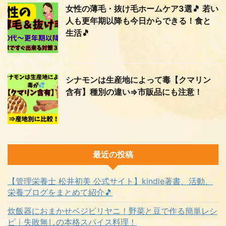
女性の薄毛・抜け毛ホームケア3選🎵 若い
人も更年期以降も今日からできる！食と
生活🎵
シナモンは生産地によって毒【クマリン
含有】種別の違い⇒市販品にも注意！
最近の投稿
【管理栄養士 松井初美 公式サイト】kindle著書、活動、
栄養ブログをまとめて紹介🎵
炊飯器におまかせベジビリヤニ！野菜と豆で作る簡単レシ
ピ｜失敗無しの本格スパイス料理！