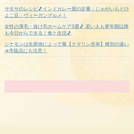
サモサのレシピ🎵インドカレー屋の定番：じゃがいもとひ
よこ豆：ヴィーガングルメ！
女性の薄毛・抜け毛ホームケア3選🎵 若い人も更年期以降
も今日からできる！食と生活🎵
シナモンは生産地によって毒【クマリン含有】種別の違い
⇒市販品にも注意！