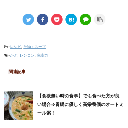
-
レシピ
,
汁物：スープ
-
かぶ
,
レンコン
,
免疫力
関連記事
【食欲無い時の食事】でも食べた方が良
い場合⇒胃腸に優しく高栄養価のオートミ
ール粥！