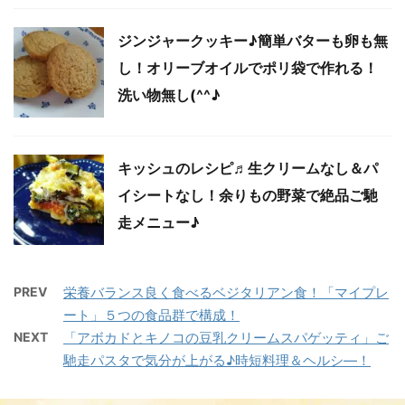
ジンジャークッキー♪簡単バターも卵も無
し！オリーブオイルでポリ袋で作れる！
洗い物無し(^^♪
キッシュのレシピ♬生クリームなし＆パ
イシートなし！余りもの野菜で絶品ご馳
走メニュー♪
PREV
栄養バランス良く食べるベジタリアン食！「マイプレ
ート」５つの食品群で構成！
NEXT
「アボカドとキノコの豆乳クリームスパゲッティ」ご
馳走パスタで気分が上がる♪時短料理＆ヘルシ―！