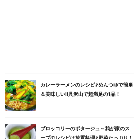
カレーラーメンのレシピ♪めんつゆで簡単
＆美味しい!!具沢山で超満足の1品！
ブロッコリーのポタージュ～我が家のス
ープのレシピは放置料理♪野菜たっぷり！