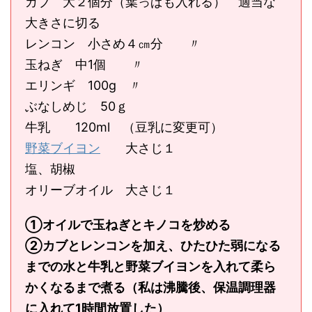
カブ 大２個分（葉っぱも入れる） 適当な
大きさに切る
レンコン 小さめ４㎝分 〃
玉ねぎ 中1個 〃
エリンギ 100g 〃
ぶなしめじ 50ｇ
牛乳 120ml （豆乳に変更可）
野菜ブイヨン
大さじ１
塩、胡椒
オリーブオイル 大さじ１
①オイルで玉ねぎとキノコを炒める
②カブとレンコンを加え、ひたひた弱になる
までの水と牛乳と野菜ブイヨンを入れて柔ら
かくなるまで煮る（私は沸騰後、保温調理器
に入れて1時間放置した）