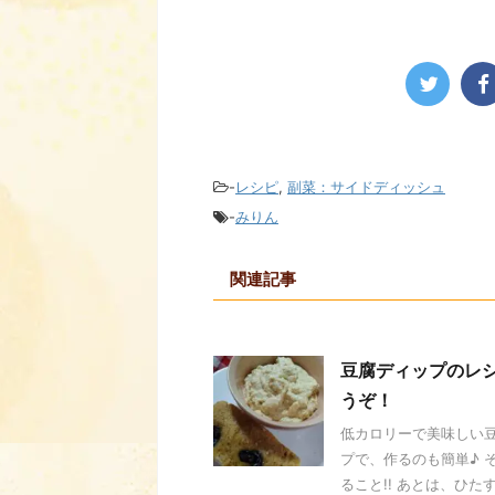
-
レシピ
,
副菜：サイドディッシュ
-
みりん
関連記事
豆腐ディップのレ
うぞ！
低カロリーで美味しい豆
プで、作るのも簡単♪ 
ること!! あとは、ひたすら