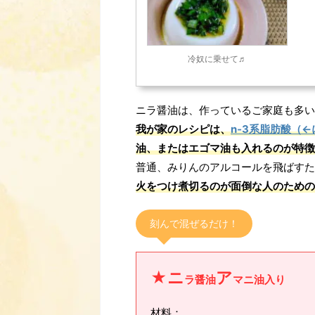
冷奴に乗せて♬
ニラ醤油は、作っているご家庭も多い
我が家のレシピは、
n‐3系脂肪酸（
油、またはエゴマ油も入れるのが特徴
普通、みりんのアルコールを飛ばすた
火をつけ煮切るのが面倒な人のための
刻んで混ぜるだけ！
★ニ
ア
ラ醤油
マニ油入り
材料：