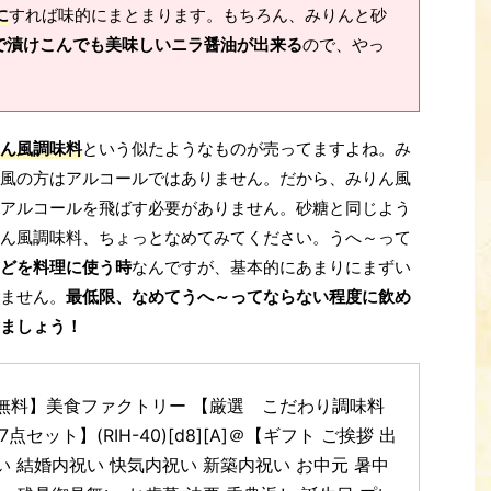
に
すれば味的にまとまります。もちろん、みりんと砂
で漬けこんでも美味しいニラ醤油が出来る
ので、やっ
ん風調味料
という似たようなものが売ってますよね。み
風の方はアルコールではありません。だから、みりん風
アルコールを飛ばす必要がありません。砂糖と同じよう
ん風調味料、ちょっとなめてみてください。うへ～って
どを料理に使う時
なんですが、基本的にあまりにまずい
ません。
最低限、なめてうへ～ってならない程度に飲め
ましょう！
無料】美食ファクトリー 【厳選　こだわり調味料
7点セット】(RIH-40)[d8][A]＠【ギフト ご挨拶 出
い 結婚内祝い 快気内祝い 新築内祝い お中元 暑中