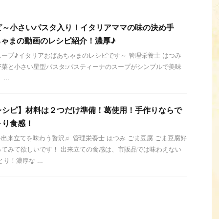
ピ～小さいパスタ入り！イタリアママの味の決め手
ちゃまの動画のレシピ紹介！濃厚♪
ープ♪イタリアおばあちゃまのレシピです～ 管理栄養士 はつみ
野菜と小さい星型パスタ:パスティーナのスープがシンプルで美味
..
レシピ】材料は２つだけ準備！葛使用！手作りならで
～り食感！
出来立てを味わう贅沢♬ 管理栄養士 はつみ ごま豆腐 ごま豆腐好
ってみて欲しいです！ 出来立ての食感は、市販品では味わえない
り！濃厚な ...