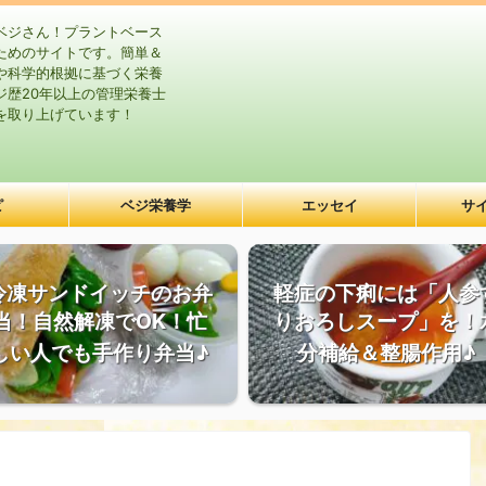
ベジさん！プラントベース
ためのサイトです。簡単＆
や科学的根拠に基づく栄養
ジ歴20年以上の管理栄養士
を取り上げています！
ピ
ベジ栄養学
エッセイ
サ
冷凍サンドイッチのお弁
軽症の下痢には「人参
当！自然解凍でOK！忙
りおろしスープ」を！
しい人でも手作り弁当♪
分補給＆整腸作用♪