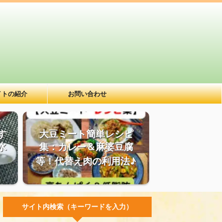
イトの紹介
お問い合わせ
す
大豆ミート簡単レシピ
水
集：カレー＆麻婆豆腐
等！代替え肉の利用法♪
サイト内検索（キーワードを入力）