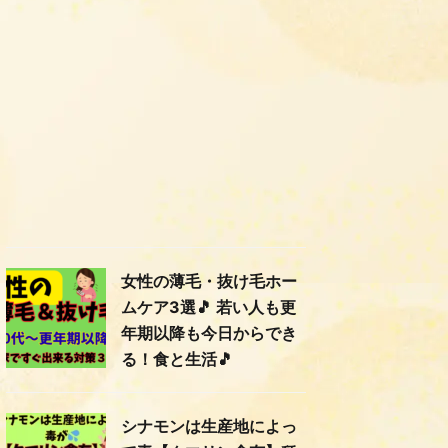
女性の薄毛・抜け毛ホー
ムケア3選🎵 若い人も更
年期以降も今日からでき
る！食と生活🎵
シナモンは生産地によっ