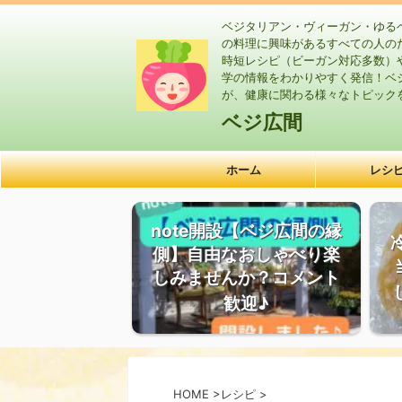
ベジタリアン・ヴィーガン・ゆる
の料理に興味があるすべての人の
時短レシピ（ビーガン対応多数）
学の情報をわかりやすく発信！ベ
が、健康に関わる様々なトピック
ベジ広間
ホーム
レシ
note開設【ベジ広間の縁
側】自由なおしゃべり楽
しみませんか？コメント
歓迎♪
HOME
>
レシピ
>