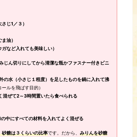
大さじ1／３）
ごま油）
ウガなど入れても美味しい）
みじん切りにしてから清潔な瓶かファスナー付きビニ
外の水（小さじ１程度）を足したものを鍋に入れて沸
コールを飛ばす目的）
混ぜて2～3時間置いたら食べられる
の中にすべての材料を入れてよく混ぜる
、砂糖は３くらいの比率
です。だから、
みりんを砂糖