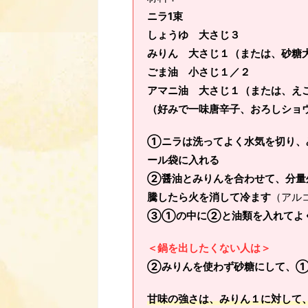
ニラ1束
しょうゆ 大さじ３
みりん 大さじ１（または、砂糖
ごま油 小さじ１／２
アマニ油 大さじ１（または、え
（好みで一味唐辛子、おろしショ
①ニラは洗ってよく水気を切り、
ール袋に入れる
②醤油とみりんを合わせて、分量
騰したら火を消して冷ます
（アル
③①の中に②と油類を入れてよく
＜鍋を出したくない人は＞
②みりんを使わず砂糖にして、①
甘味の強さは、みりん１に対して