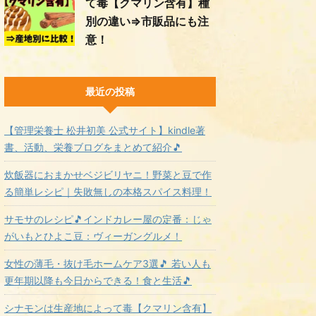
て毒【クマリン含有】種
別の違い⇒市販品にも注
意！
最近の投稿
【管理栄養士 松井初美 公式サイト】kindle著
書、活動、栄養ブログをまとめて紹介🎵
炊飯器におまかせベジビリヤニ！野菜と豆で作
る簡単レシピ｜失敗無しの本格スパイス料理！
サモサのレシピ🎵インドカレー屋の定番：じゃ
がいもとひよこ豆：ヴィーガングルメ！
女性の薄毛・抜け毛ホームケア3選🎵 若い人も
更年期以降も今日からできる！食と生活🎵
シナモンは生産地によって毒【クマリン含有】