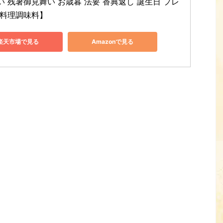
い 残暑御見舞い お歳暮 法要 香典返し 誕生日 プレ
 料理調味料】
楽天市場で見る
Amazonで見る