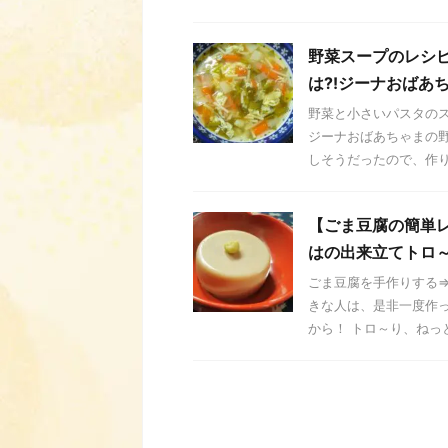
野菜スープのレシ
は⁈ジーナおばあ
野菜と小さいパスタのス
ジーナおばあちゃまの
しそうだったので、作り .
【ごま豆腐の簡単
はの出来立てトロ
ごま豆腐を手作りする⇒
きな人は、是非一度作
から！ トロ～り、ねっと