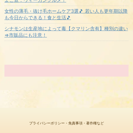
よこ豆：ヴィーガングルメ！
女性の薄毛・抜け毛ホームケア3選🎵 若い人も更年期以降
も今日からできる！食と生活🎵
シナモンは生産地によって毒【クマリン含有】種別の違い
⇒市販品にも注意！
プライバシーポリシー・免責事項・著作権など