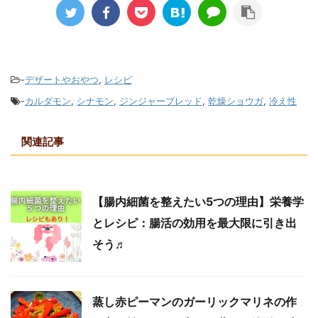
-
デザートやおやつ
,
レシピ
-
カルダモン
,
シナモン
,
ジンジャーブレッド
,
乾燥ショウガ
,
冷え性
関連記事
【腸内細菌を整えたい5つの理由】栄養学
とレシピ：腸活の効用を最大限に引き出
そう♬
蒸し赤ピーマンのガーリックマリネの作