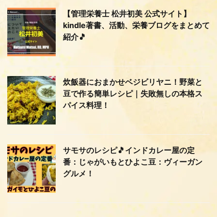
【管理栄養士 松井初美 公式サイト】
kindle著書、活動、栄養ブログをまとめて
紹介🎵
炊飯器におまかせベジビリヤニ！野菜と
豆で作る簡単レシピ｜失敗無しの本格ス
パイス料理！
サモサのレシピ🎵インドカレー屋の定
番：じゃがいもとひよこ豆：ヴィーガン
グルメ！