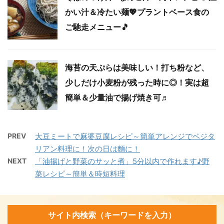
かい汁＆冷たい麺💖プラントベース食の
ご馳走メニュー🎵
海苔の天ぷらは美味しい！打ち粉など、
少しだけ小麦粉が残った時に◎！実は超
簡単＆少量油で揚げ焼き可♬
PREV
大豆ミートで麻婆豆腐レシピ～簡単アレンジでベジタ
リアン料理に！次の日は麵に！
NEXT
「油揚げと野菜のサッと煮」5分以内で作れます♪野
菜レシピ～簡単＆時短料理
サイト内検索（キーワードを入力）