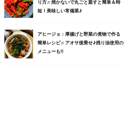
り方♬焼かないで丸ごと蒸すと簡単＆時
短！美味しい常備菜♪
アヒージョ：厚揚げと野菜の煮物で作る
簡単レシピ♬アオサ後乗せ♪残り油使用の
メニューも‼