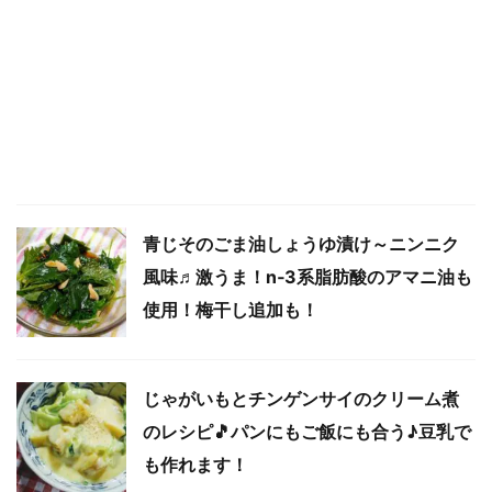
青じそのごま油しょうゆ漬け～ニンニク
風味♬激うま！n‐3系脂肪酸のアマニ油も
使用！梅干し追加も！
じゃがいもとチンゲンサイのクリーム煮
のレシピ🎵パンにもご飯にも合う♪豆乳で
も作れます！