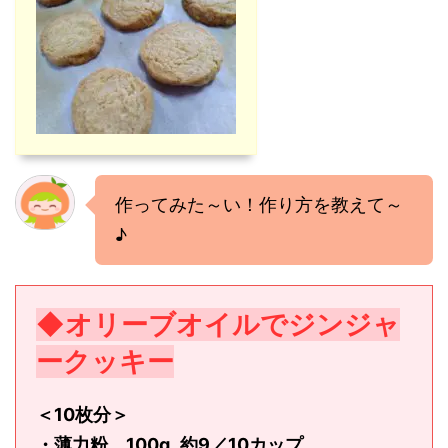
作ってみた～い！作り方を教えて～
♪
◆オリーブオイルでジンジャ
ークッキー
＜10枚分＞
・薄力粉 100g‥約9／10カップ