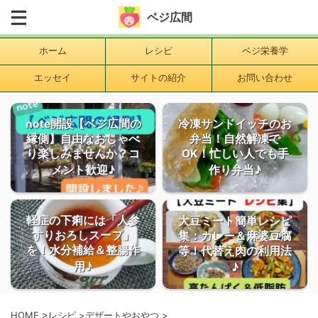
ベジ広間
ホーム
レシピ
ベジ栄養学
エッセイ
サイトの紹介
お問い合わせ
note開設【ベジ広間の
冷凍サンドイッチのお
縁側】自由なおしゃべ
弁当！自然解凍で
り楽しみませんか？コ
OK！忙しい人でも手
メント歓迎♪
作り弁当♪
軽症の下痢には「人参
大豆ミート簡単レシピ
すりおろしスープ」
集：カレー＆麻婆豆腐
を！水分補給＆整腸作
等！代替え肉の利用法
用♪
♪
HOME
>
レシピ
>
デザートやおやつ
>