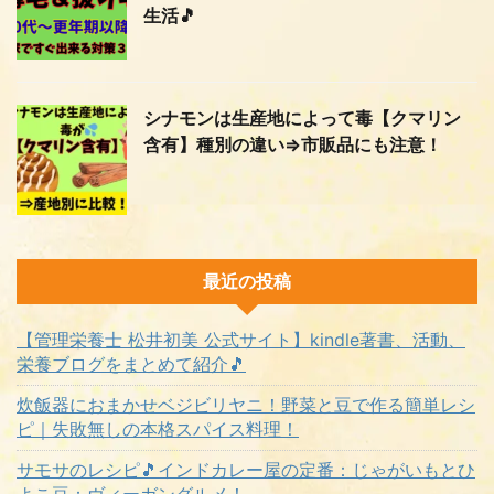
生活🎵
シナモンは生産地によって毒【クマリン
含有】種別の違い⇒市販品にも注意！
最近の投稿
【管理栄養士 松井初美 公式サイト】kindle著書、活動、
栄養ブログをまとめて紹介🎵
炊飯器におまかせベジビリヤニ！野菜と豆で作る簡単レシ
ピ｜失敗無しの本格スパイス料理！
サモサのレシピ🎵インドカレー屋の定番：じゃがいもとひ