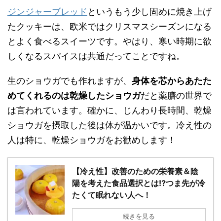
ジンジャーブレッド
というもう少し固めに焼き上げ
たクッキーは、欧米ではクリスマスシーズンになる
とよく食べるスイーツです。やはり、寒い時期に欲
しくなるスパイスは共通だってことですね。
生のショウガでも作れますが、
身体を芯からあたた
めてくれるのは乾燥したショウガ
だと薬膳の世界で
は言われています。確かに、じんわり長時間、乾燥
ショウガを摂取した後は体が温かいです。冷え性の
人は特に、乾燥ショウガをお勧めします！
【冷え性】改善のための栄養素＆陰
陽を考えた食品選択とは⁉つま先が冷
たくて眠れない人へ！
続きを見る