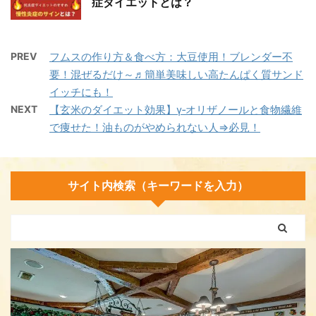
症ダイエットとは？
PREV
フムスの作り方＆食べ方：大豆使用！ブレンダー不
要！混ぜるだけ～♬簡単美味しい高たんぱく質サンド
イッチにも！
NEXT
【玄米のダイエット効果】γ‐オリザノールと食物繊維
で痩せた！油ものがやめられない人⇒必見！
サイト内検索（キーワードを入力）