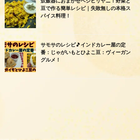
炊飯器におまかせベジビリヤニ！野菜と
豆で作る簡単レシピ｜失敗無しの本格ス
パイス料理！
サモサのレシピ🎵インドカレー屋の定
番：じゃがいもとひよこ豆：ヴィーガン
グルメ！