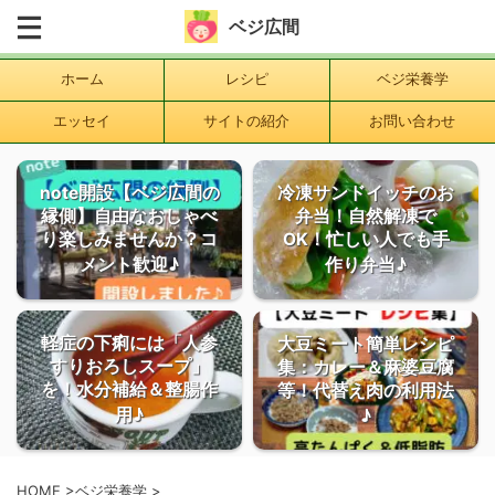
ベジ広間
ホーム
レシピ
ベジ栄養学
エッセイ
サイトの紹介
お問い合わせ
note開設【ベジ広間の
冷凍サンドイッチのお
縁側】自由なおしゃべ
弁当！自然解凍で
り楽しみませんか？コ
OK！忙しい人でも手
メント歓迎♪
作り弁当♪
軽症の下痢には「人参
大豆ミート簡単レシピ
すりおろしスープ」
集：カレー＆麻婆豆腐
を！水分補給＆整腸作
等！代替え肉の利用法
用♪
♪
HOME
>
ベジ栄養学
>