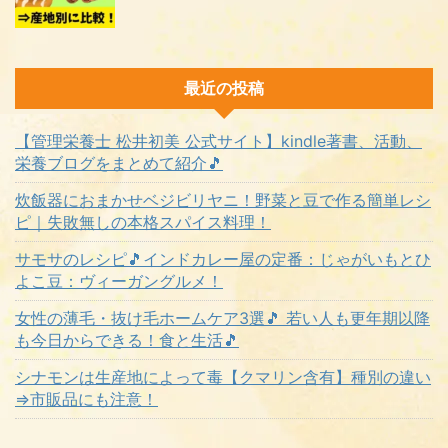
最近の投稿
【管理栄養士 松井初美 公式サイト】kindle著書、活動、
栄養ブログをまとめて紹介🎵
炊飯器におまかせベジビリヤニ！野菜と豆で作る簡単レシ
ピ｜失敗無しの本格スパイス料理！
サモサのレシピ🎵インドカレー屋の定番：じゃがいもとひ
よこ豆：ヴィーガングルメ！
女性の薄毛・抜け毛ホームケア3選🎵 若い人も更年期以降
も今日からできる！食と生活🎵
シナモンは生産地によって毒【クマリン含有】種別の違い
⇒市販品にも注意！