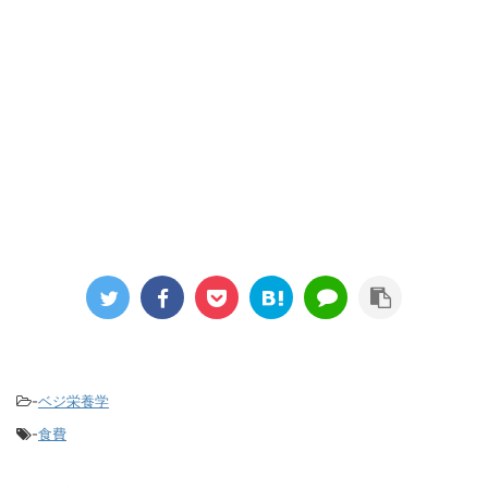
-
ベジ栄養学
-
食費