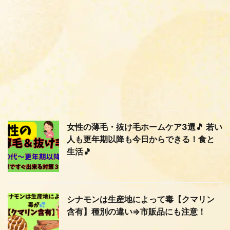
女性の薄毛・抜け毛ホームケア3選🎵 若い
人も更年期以降も今日からできる！食と
生活🎵
シナモンは生産地によって毒【クマリン
含有】種別の違い⇒市販品にも注意！