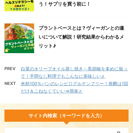
う！サプリを買う前に！
プラントベースとは？ヴィーガンとの違
いについて解説！研究結果からわかるメ
リット♪
PREV
白菜のオリーブオイル蒸し焼き～黒胡椒を多めに振っ
て！手間なし料理でもこんなに美味しい♬
NEXT
米粉100％パンのレシピ🍞グルテンフリー！発酵は1回
だけ＆こねなくていい⇒簡単♬
サイト内検索（キーワードを入力）