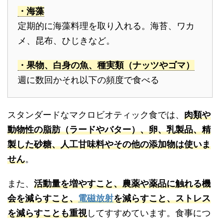
・海藻
定期的に海藻料理を取り入れる。海苔、ワカ
メ、昆布、ひじきなど。
・果物、白身の魚、種実類（ナッツやゴマ）
週に数回かそれ以下の頻度で食べる
スタンダードなマクロビオティック食では、
肉類や
動物性の脂肪（ラードやバター）、卵、乳製品、精
製した砂糖、人工甘味料やその他の添加物は使いま
せん
。
また、
活動量を増やすこと、農薬や薬品に触れる機
会を減らすこと、
電磁放射
を減らすこと、ストレス
を減らすことも重視
してすすめています。食事につ