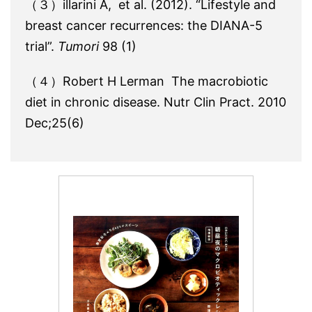
（３）illarini A, et al. (2012). “Lifestyle and
breast cancer recurrences: the DIANA-5
trial”.
Tumori
98 (1)
（４）Robert H Lerman The macrobiotic
diet in chronic disease. Nutr Clin Pract. 2010
Dec;25(6)