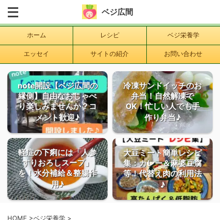
ベジ広間
ホーム
レシピ
ベジ栄養学
エッセイ
サイトの紹介
お問い合わせ
note開設【ベジ広間の
冷凍サンドイッチのお
縁側】自由なおしゃべ
弁当！自然解凍で
り楽しみませんか？コ
OK！忙しい人でも手
メント歓迎♪
作り弁当♪
軽症の下痢には「人参
大豆ミート簡単レシピ
すりおろしスープ」
集：カレー＆麻婆豆腐
を！水分補給＆整腸作
等！代替え肉の利用法
用♪
♪
HOME
>
ベジ栄養学
>