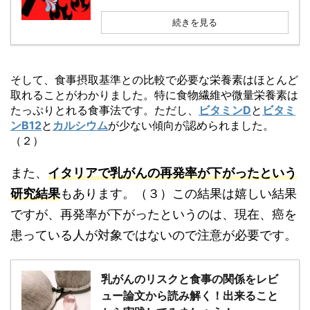
続きを見る
そして、食事摂取基準との比較で必要な栄養素はほとんど
取れることがわかりました。特に食物繊維や微量栄養素は
たっぷりとれる食事法です。ただし、
ビタミンD
と
ビタミ
ンB12
と
カルシウム
が少ない傾向が認められました。
（２）
また、
イタリアで乳がんの再発率が下がったという
研究結果
もあります。（３）この結果は嬉しい結果
ですが、再発率が下がったというのは、現在、癌を
患っている人が対象ではないので注意が必要です。
乳がんのリスクと食事の関係をレビ
ュー論文から読み解く！出来ること