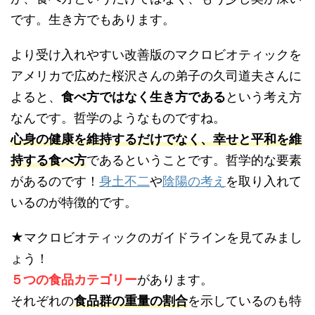
です。生き方でもあります。
より受け入れやすい改善版のマクロビオティックを
アメリカで広めた桜沢さんの弟子の久司道夫さんに
よると、
食べ方ではなく生き方である
という考え方
なんです。哲学のようなものですね。
心身の健康を維持するだけでなく、幸せと平和を維
持する食べ方
であるということです。哲学的な要素
があるのです！
身土不二
や
陰陽の考え
を取り入れて
いるのが特徴的です。
★マクロビオティックのガイドラインを見てみまし
ょう！
５つの食品カテゴリー
があります。
それぞれの
食品群の重量の割合
を示しているのも特