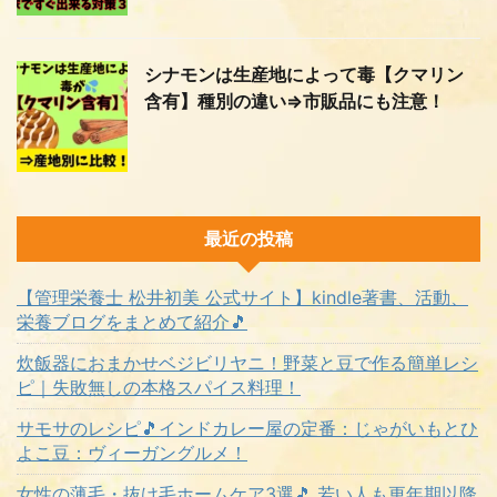
シナモンは生産地によって毒【クマリン
含有】種別の違い⇒市販品にも注意！
最近の投稿
【管理栄養士 松井初美 公式サイト】kindle著書、活動、
栄養ブログをまとめて紹介🎵
炊飯器におまかせベジビリヤニ！野菜と豆で作る簡単レシ
ピ｜失敗無しの本格スパイス料理！
サモサのレシピ🎵インドカレー屋の定番：じゃがいもとひ
よこ豆：ヴィーガングルメ！
女性の薄毛・抜け毛ホームケア3選🎵 若い人も更年期以降