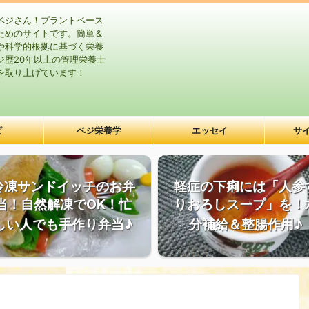
ベジさん！プラントベース
ためのサイトです。簡単＆
や科学的根拠に基づく栄養
ジ歴20年以上の管理栄養士
を取り上げています！
ピ
ベジ栄養学
エッセイ
サ
冷凍サンドイッチのお弁
軽症の下痢には「人参
当！自然解凍でOK！忙
りおろしスープ」を！
しい人でも手作り弁当♪
分補給＆整腸作用♪