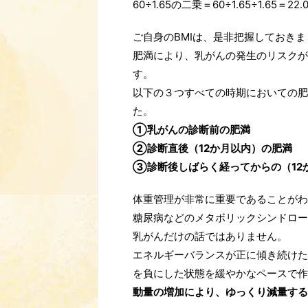
60÷1.65の二乗＝60÷1.65÷1.65＝
ご自身のBMIは、是非把握しておき
肥満により、乳がんの発生のリスクが
す。
以下の３つすべての時期においての肥
た。
①乳がんの診断前の肥満
②診断直後（12か月以内）の肥満
③診断後しばらく経ってからの（12
体重管理が非常に重要であることがわ
糖尿病などのメタボリックシンドロー
乳がんだけの話ではありません。
エネルギーバランスが正に傾き続けた
を負にした状態を緩やかなペースで作
動量の増加により、ゆっくり減量する