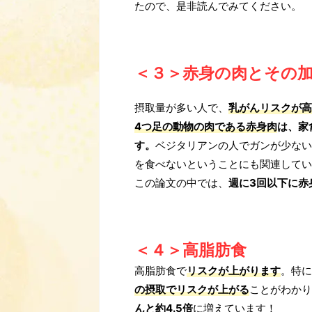
たので、是非読んでみてください。
＜３＞赤身の肉とその
摂取量が多い人で、
乳がんリスクが高
4つ足の動物の肉である赤身肉
は、家
す。
ベジタリアンの人でガンが少ない
を食べないということにも関連してい
この論文の中では、
週に3回以下に赤
＜４＞高脂肪食
高脂肪食で
リスクが上がります
。特に
の摂取でリスクが上がる
ことがわかり
んと約4.5倍
に増えています！