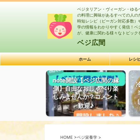
ベジタリアン・ヴィーガン・ゆる
の料理に興味があるすべての人の
時短レシピ（ビーガン対応多数）
学の情報をわかりやすく発信！ベ
が、健康に関わる様々なトピック
ベジ広間
ホーム
レシ
note開設【ベジ広間の縁
側】自由なおしゃべり楽
しみませんか？コメント
歓迎♪
HOME
>
ベジ栄養学
>