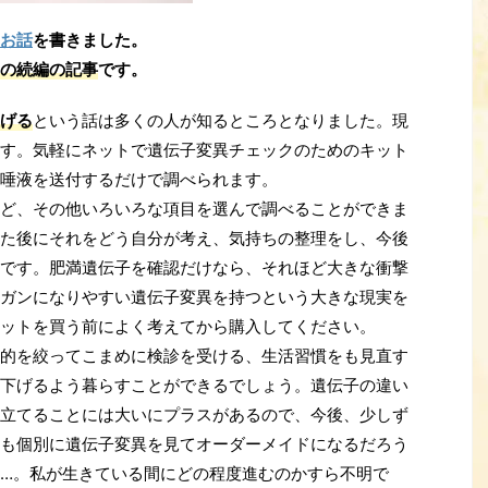
お話
を書きました。
の続編の記事
です。
げる
という話は多くの人が知るところとなりました。現
す。気軽にネットで遺伝子変異チェックのためのキット
唾液を送付するだけで調べられます。
ど、その他いろいろな項目を選んで調べることができま
た後にそれをどう自分が考え、気持ちの整理をし、今後
です。肥満遺伝子を確認だけなら、それほど大きな衝撃
ガンになりやすい遺伝子変異を持つという大きな現実を
ットを買う前によく考えてから購入してください。
的を絞ってこまめに検診を受ける、生活習慣をも見直す
下げるよう暮らすことができるでしょう。遺伝子の違い
立てることには大いにプラスがあるので、今後、少しず
も個別に遺伝子変異を見てオーダーメイドになるだろう
…。私が生きている間にどの程度進むのかすら不明で