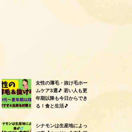
女性の薄毛・抜け毛ホー
ムケア3選🎵 若い人も更
年期以降も今日からでき
る！食と生活🎵
シナモンは生産地によっ