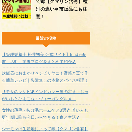
て毒【クマリン含有】種
別の違い⇒市販品にも注
意！
最近の投稿
【管理栄養士 松井初美 公式サイト】kindle著
書、活動、栄養ブログをまとめて紹介🎵
炊飯器におまかせベジビリヤニ！野菜と豆で作
る簡単レシピ｜失敗無しの本格スパイス料理！
サモサのレシピ🎵インドカレー屋の定番：じゃ
がいもとひよこ豆：ヴィーガングルメ！
女性の薄毛・抜け毛ホームケア3選🎵 若い人も
更年期以降も今日からできる！食と生活🎵
シナモンは生産地によって毒【クマリン含有】