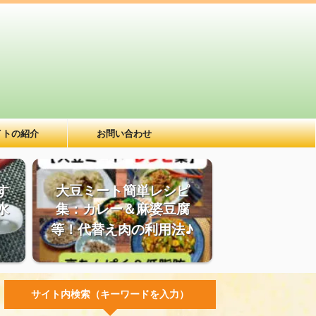
イトの紹介
お問い合わせ
す
大豆ミート簡単レシピ
水
集：カレー＆麻婆豆腐
等！代替え肉の利用法♪
サイト内検索（キーワードを入力）