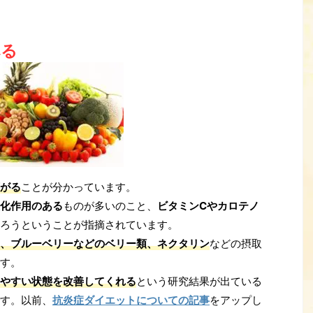
べる
がる
ことが分かっています。
化作用のある
ものが多いのこと、
ビタミンCやカロテノ
ろうということが指摘されています。
、ブルーベリーなどのベリー類、ネクタリン
などの摂取
す。
やすい状態を改善してくれる
という研究結果が出ている
す。以前、
抗炎症ダイエットについての記事
をアップし