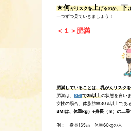
★何
上
下
がリスクを
げるのか、
一つずつ見ていきましょう！
＜１＞肥満
肥満していることは
、乳がんリスクを
肥満は、
BMI
で25以上
の状態を言い
女性の場合、体脂肪率30％以上であ
BMIは、体重kg）÷身長（ｍ）の二乗
例： 身長165㎝ 体重60kgの人