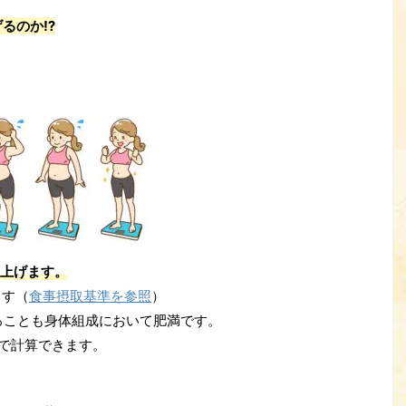
げるのか⁉
上げます。
ます（
食事摂取基準を参照
）
ることも身体組成において肥満です。
で計算できます。