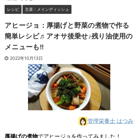
レシピ
主菜：メインディッシュ
アヒージョ：厚揚げと野菜の煮物で作る
簡単レシピ♬アオサ後乗せ♪残り油使用の
メニューも‼
2022年10月13日
管理栄養士 はつみ
厚揚げの煮物
でアヒージョを作ってみました！