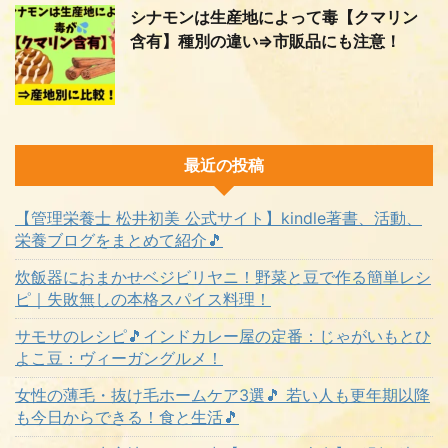
シナモンは生産地によって毒【クマリン
含有】種別の違い⇒市販品にも注意！
最近の投稿
【管理栄養士 松井初美 公式サイト】kindle著書、活動、
栄養ブログをまとめて紹介🎵
炊飯器におまかせベジビリヤニ！野菜と豆で作る簡単レシ
ピ｜失敗無しの本格スパイス料理！
サモサのレシピ🎵インドカレー屋の定番：じゃがいもとひ
よこ豆：ヴィーガングルメ！
女性の薄毛・抜け毛ホームケア3選🎵 若い人も更年期以降
も今日からできる！食と生活🎵