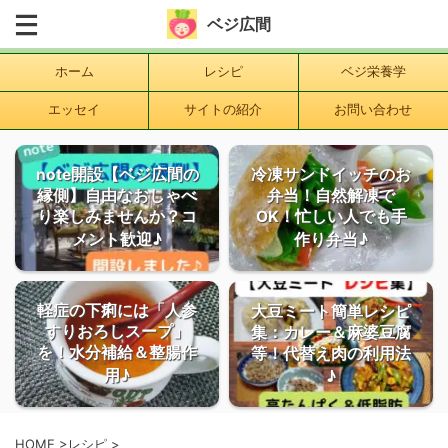
ベジ広間
ホーム
レシピ
ベジ栄養学
エッセイ
サイトの紹介
お問い合わせ
note開設【ベジ広間の
冷凍サンドイッチのお
縁側】自由なおしゃべ
弁当！自然解凍で
り楽しみませんか？コ
OK！忙しい人でも手
メント歓迎♪
作り弁当♪
軽症の下痢には「人参
大豆ミート簡単レシピ
すりおろしスープ」
集：カレー＆麻婆豆腐
を！水分補給＆整腸作
等！代替え肉の利用法
用♪
♪
HOME
>
レシピ
>