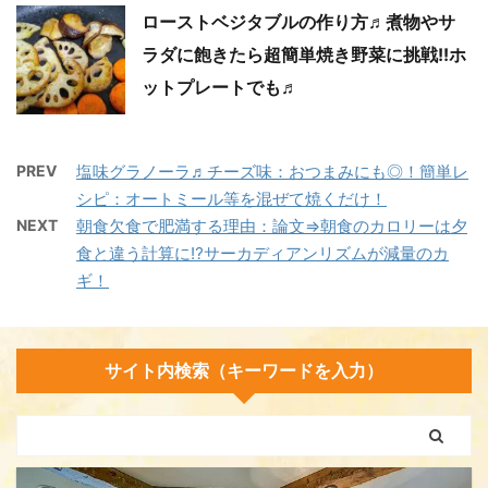
ローストベジタブルの作り方♬煮物やサ
ラダに飽きたら超簡単焼き野菜に挑戦!!ホ
ットプレートでも♬
PREV
塩味グラノーラ♬チーズ味：おつまみにも◎！簡単レ
シピ：オートミール等を混ぜて焼くだけ！
NEXT
朝食欠食で肥満する理由：論文⇒朝食のカロリーは夕
食と違う計算に⁉サーカディアンリズムが減量のカ
ギ！
サイト内検索（キーワードを入力）