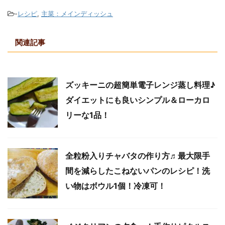
-
レシピ
,
主菜：メインディッシュ
関連記事
ズッキーニの超簡単電子レンジ蒸し料理♪
ダイエットにも良いシンプル＆ローカロ
リーな1品！
全粒粉入りチャバタの作り方♬最大限手
間を減らしたこねないパンのレシピ！洗
い物はボウル1個！冷凍可！