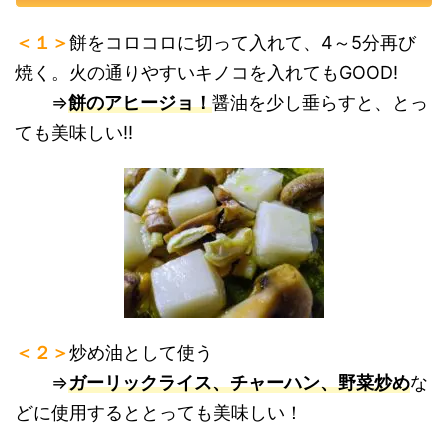
＜１＞
餅をコロコロに切って入れて、4～5分再び
焼く。火の通りやすいキノコを入れてもGOOD!
⇒
餅のアヒージョ！
醤油を少し垂らすと、とっ
ても美味しい!!
＜２＞
炒め油として使う
⇒
ガーリックライス、チャーハン、野菜炒め
な
どに使用するととっても美味しい！