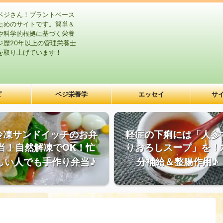
ベジさん！プラントベース
ためのサイトです。簡単＆
や科学的根拠に基づく栄養
ジ歴20年以上の管理栄養士
を取り上げています！
ピ
ベジ栄養学
エッセイ
サ
冷凍サンドイッチのお弁
軽症の下痢には「人参
当！自然解凍でOK！忙
りおろしスープ」を！
しい人でも手作り弁当♪
分補給＆整腸作用♪