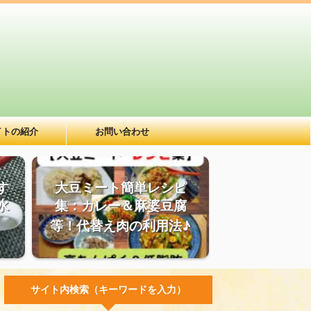
イトの紹介
お問い合わせ
す
大豆ミート簡単レシピ
水
集：カレー＆麻婆豆腐
等！代替え肉の利用法♪
サイト内検索（キーワードを入力）