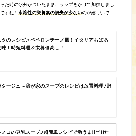
洗った時の水分がついたまま、ラップをかけて加熱しまし
ですね！
水溶性の栄養素の損失が少ない
のが嬉しいで
スタのレシピ♬ペペロンチーノ風！イタリアおばあ
な味！時短料理＆栄養価高し！
ポタージュ～我が家のスープのレシピは放置料理♪野
ノコの豆乳スープ♪超簡単レシピで激うま!(^^)!た