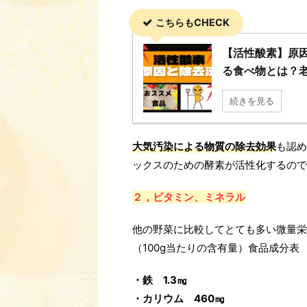
こちらもCHECK
【活性酸素】原
る食べ物とは？老
続きを見る
大気汚染による物質の除去効果
も認め
ックスのための酵素が活性化するので
２，ビタミン、ミネラル
他の野菜に比較してとても多い微量栄
（100g当たりの含有量）食品成分表
・鉄 1.3㎎
・カリウム 460㎎