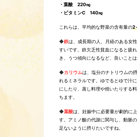
・葉酸 220㎎
・ビタミンC 140㎎
これらは、平均的な野菜の含有量の
2
◆
鉄
は、成長期の人、月経のある女
すいです。鉄欠乏性貧血になると疲れ
き、うつ傾向になるなど、良いことは
◆
カリウム
は、塩分のナトリウムの
れるミネラルです。ゆでるとゆで汁に
にしたり、蒸し料理や焼いたりする料
ちます。
◆
葉酸
は、妊娠中に必要量が劇的に
す。アミノ酸の代謝に関与し、動脈の
足ないように摂りたいですね。