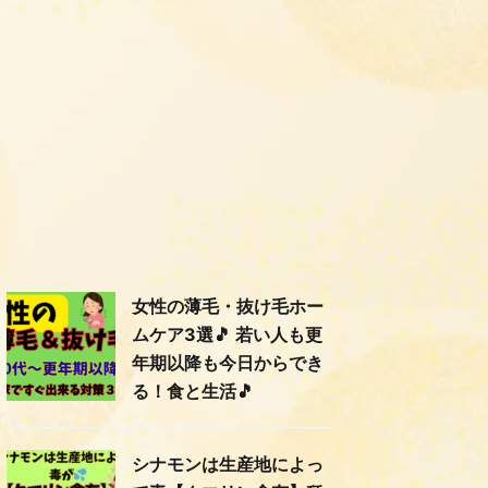
女性の薄毛・抜け毛ホー
ムケア3選🎵 若い人も更
年期以降も今日からでき
る！食と生活🎵
シナモンは生産地によっ