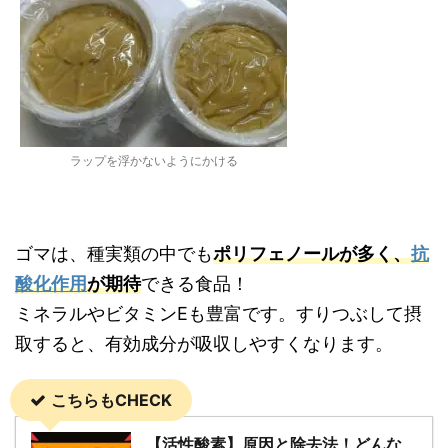
ラップを浮かないようにかける
ゴマは、種実類の中でも
ポリフェノールが多く、
抗
酸化作用
が期待
できる食品！
ミネラルやビタミンEも豊富です。すりつぶして摂
取すると、有効成分が吸収しやすくなります。
こちらもCHECK
【活性酸素】原因と除去法！どんな