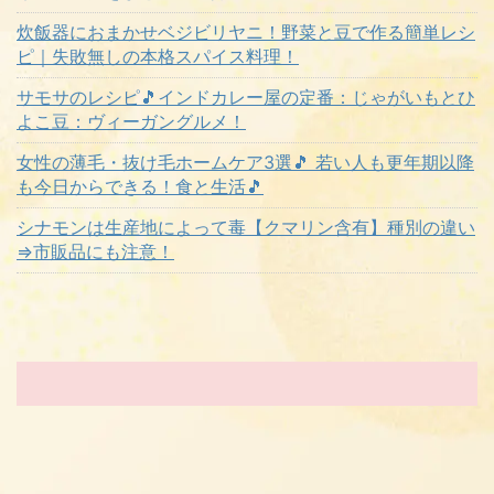
炊飯器におまかせベジビリヤニ！野菜と豆で作る簡単レシ
ピ｜失敗無しの本格スパイス料理！
サモサのレシピ🎵インドカレー屋の定番：じゃがいもとひ
よこ豆：ヴィーガングルメ！
女性の薄毛・抜け毛ホームケア3選🎵 若い人も更年期以降
も今日からできる！食と生活🎵
シナモンは生産地によって毒【クマリン含有】種別の違い
⇒市販品にも注意！