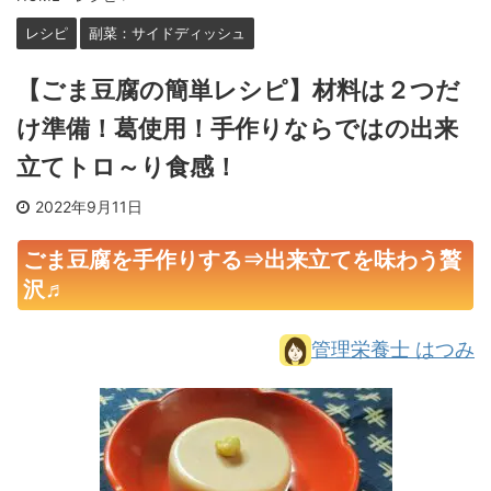
レシピ
副菜：サイドディッシュ
【ごま豆腐の簡単レシピ】材料は２つだ
け準備！葛使用！手作りならではの出来
立てトロ～り食感！
2022年9月11日
ごま豆腐を手作りする⇒出来立てを味わう贅
沢♬
管理栄養士 はつみ