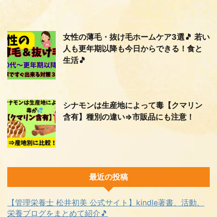
女性の薄毛・抜け毛ホームケア3選🎵 若い
人も更年期以降も今日からできる！食と
生活🎵
シナモンは生産地によって毒【クマリン
含有】種別の違い⇒市販品にも注意！
最近の投稿
【管理栄養士 松井初美 公式サイト】kindle著書、活動、
栄養ブログをまとめて紹介🎵