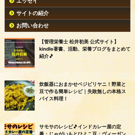
エッセイ
サイトの紹介
お問い合わせ
【管理栄養士 松井初美 公式サイト】
kindle著書、活動、栄養ブログをまとめて
紹介🎵
炊飯器におまかせベジビリヤニ！野菜と
豆で作る簡単レシピ｜失敗無しの本格ス
パイス料理！
サモサのレシピ🎵インドカレー屋の定
番：じゃがいもとひよこ豆：ヴィーガン