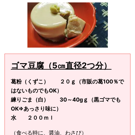
ゴマ豆腐（5㎝直径2つ分）
葛粉（くずこ） ２０ｇ（市販の葛100％で
はないものでもOK）
練りごま（白） 30～40gｇ（黒ゴマでも
OK⇒あっさり味に）
水 ２００ｍｌ
（食べる時に、醤油、わさび）