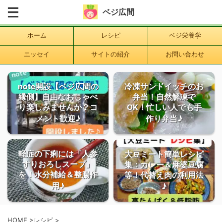
ベジ広間
ホーム
レシピ
ベジ栄養学
エッセイ
サイトの紹介
お問い合わせ
note開設【ベジ広間の
冷凍サンドイッチのお
縁側】自由なおしゃべ
弁当！自然解凍で
り楽しみませんか？コ
OK！忙しい人でも手
メント歓迎♪
作り弁当♪
軽症の下痢には「人参
大豆ミート簡単レシピ
すりおろしスープ」
集：カレー＆麻婆豆腐
を！水分補給＆整腸作
等！代替え肉の利用法
用♪
♪
HOME
>
レシピ
>