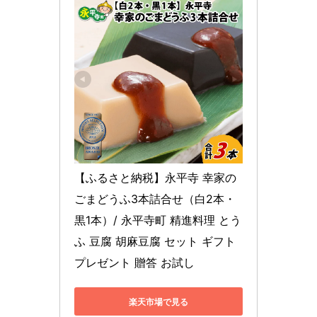
【ふるさと納税】永平寺 幸家の
ごまどうふ3本詰合せ（白2本・
黒1本）/ 永平寺町 精進料理 とう
ふ 豆腐 胡麻豆腐 セット ギフト 
プレゼント 贈答 お試し
楽天市場で見る