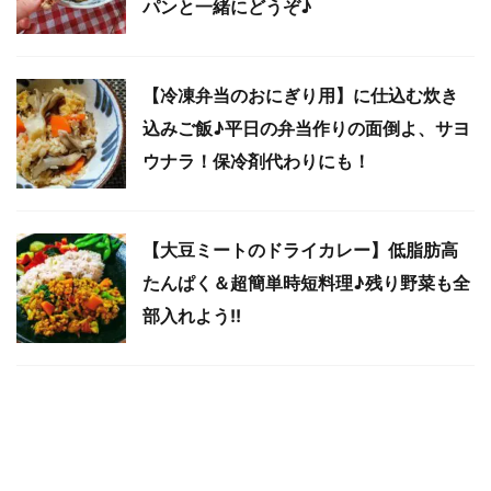
パンと一緒にどうぞ♪
【冷凍弁当のおにぎり用】に仕込む炊き
込みご飯♪平日の弁当作りの面倒よ、サヨ
ウナラ！保冷剤代わりにも！
【大豆ミートのドライカレー】低脂肪高
たんぱく＆超簡単時短料理♪残り野菜も全
部入れよう!!