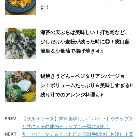
に！
海苔の天ぷらは美味しい！打ち粉など、
少しだけ小麦粉が残った時に◎！実は超
簡単＆少量油で揚げ焼き可♬
鍋焼きうどん～ベジタリアンバージョ
ン！ボリュームたっぷり＆美味しすぎる!!
残り汁でのアレンジ料理も♪
PREV
【サルサソース】簡単美味しい！バケットやチップス
と共に♬その他のディップも一挙に紹介！
NEXT
丸ごとピーマン＆ナス料理♬簡単手間無しお浸し！蒸