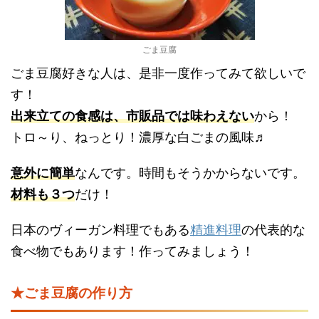
ごま豆腐
ごま豆腐好きな人は、是非一度作ってみて欲しいで
す！
出来立ての食感は、市販品では味わえない
から！
トロ～り、ねっとり！濃厚な白ごまの風味♬
意外に簡単
なんです。時間もそうかからないです。
材料も３つ
だけ！
日本のヴィーガン料理でもある
精進料理
の代表的な
食べ物でもあります！作ってみましょう！
★ごま豆腐の作り方