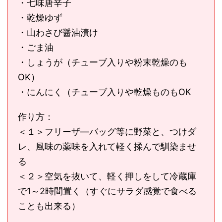
・七味唐辛子
・乾燥ゆず
・山わさび醤油漬け
・ごま油
・しょうが（チューブ入りや粉末乾燥のも
OK）
・にんにく（チューブ入りや乾燥ものもOK
作り方：
＜１＞フリーザ―バッグ等に野菜と、つけダ
レ、風味の薬味を入れて軽く揉んで馴染ませ
る
＜２＞空気を抜いて、軽く押しをして冷蔵庫
で1～2時間置く（すぐにサラダ感覚で食べる
ことも出来る）