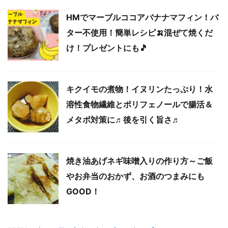
HMでマーブルココアバナナマフィン！バ
ター不使用！簡単レシピ🍌混ぜて焼くだ
け！プレゼントにも🎵
キクイモの煮物！イヌリンたっぷり！水
溶性食物繊維とポリフェノールで腸活＆
メタボ対策に♬後を引く旨さ♬
焼き油あげネギ味噌入りの作り方～ご飯
やお弁当のおかず、お酒のつまみにも
GOOD！