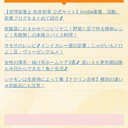
【管理栄養士 松井初美 公式サイト】kindle著書、活動、
栄養ブログをまとめて紹介🎵
炊飯器におまかせベジビリヤニ！野菜と豆で作る簡単レシ
ピ｜失敗無しの本格スパイス料理！
サモサのレシピ🎵インドカレー屋の定番：じゃがいもとひ
よこ豆：ヴィーガングルメ！
女性の薄毛・抜け毛ホームケア3選🎵 若い人も更年期以降
も今日からできる！食と生活🎵
シナモンは生産地によって毒【クマリン含有】種別の違い
⇒市販品にも注意！