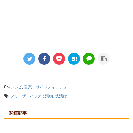
-
レシピ
,
副菜：サイドディッシュ
-
フリーザ―バッグで漬物
,
浅漬け
関連記事