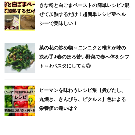
きな粉と白ごまペーストの簡単レシピ♪混
ぜて加熱するだけ！超簡単レシピ💛ヘル
シーで美味しい！
菜の花の炒め物～ニンニクと椎茸が味の
決め手♪春のほろ苦い野菜で春へ体をシフ
ト～♪パスタにしても◎
ピーマンを味わうレシピ集【煮びたし、
丸焼き、きんぴら、ピクルス】色による
栄養価の違いは？