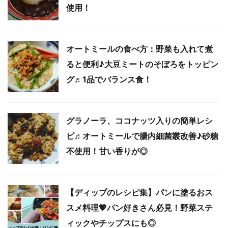
使用！
オートミールの食べ方：野菜も入れて煮
ると便利♪大豆ミートのそぼろをトッピン
グ♬1品でバランス食！
グラノーラ、ココナッツ入りの簡単レシ
ピ♬オートミールで腸内細菌叢改善♪砂糖
不使用！甘い香りが◎
【ディップのレシピ集】パンに塗るおス
スメ料理💖パン好きさん必見！野菜ステ
ィックやチップスにも◎