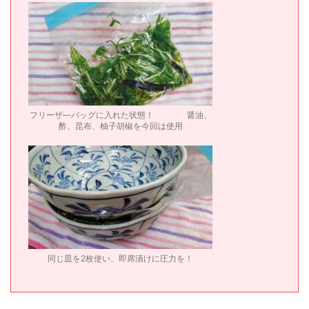
フリーザ―バッグに入れた状態！ 醤油、
酢、昆布、柚子胡椒を今回は使用
同じ皿を2枚使い、即席漬けに圧力を！