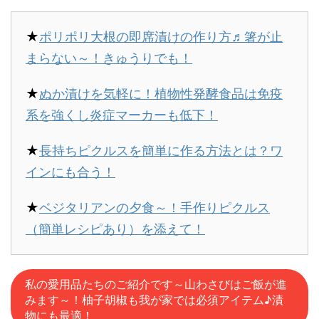
★
ポリポリ大根の即席漬けの作り方♬箸が止
まらない～！きゅうりでも！
★
ぬか漬けを気軽に！植物性発酵食品は免疫
系を強くし炎症マーカーも低下！
★
長持ちピクルスを簡単に作る方法とは？ワ
インにも合う！
★
ベジタリアンの夕食～！手作りピクルス
（簡単レシピあり）を添えて！
私の愛用品たちのご紹介です～山わさびはご飯が進
みます～！柚子胡椒も我が家では必須アイテム♪漬
物にも最適！