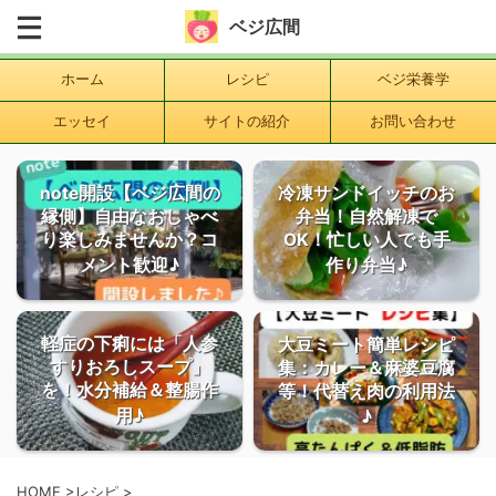
ベジ広間
ホーム
レシピ
ベジ栄養学
エッセイ
サイトの紹介
お問い合わせ
note開設【ベジ広間の
冷凍サンドイッチのお
縁側】自由なおしゃべ
弁当！自然解凍で
り楽しみませんか？コ
OK！忙しい人でも手
メント歓迎♪
作り弁当♪
軽症の下痢には「人参
大豆ミート簡単レシピ
すりおろしスープ」
集：カレー＆麻婆豆腐
を！水分補給＆整腸作
等！代替え肉の利用法
用♪
♪
HOME
>
レシピ
>