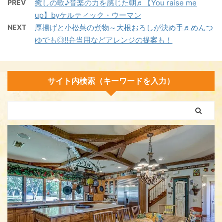
PREV
癒しの歌♪音楽の力を感じた朝♬【You raise me
up】byケルティック・ウーマン
NEXT
厚揚げと小松菜の煮物～大根おろしが決め手♬めんつ
ゆでも◎!!弁当用などアレンジの提案も！
サイト内検索（キーワードを入力）