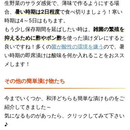
生野菜のサラダ感覚で、薄味で作るようにする場
合、
暑い時期は2日程度
で食べ切りましょう！寒い
時期は4～5日はもちます。
もう少し保存期間を延ばしたい時は、
雑菌の繁殖を
抑えるために酢やポン酢
を使った漬けダレにすると
良いですね！多くの
菌が酸性の環境を嫌う
ので、暑
い時期の即席漬けは酸味を何か入れることをおスス
メします！
その他の簡単漬け物たち
今までいくつか、和洋どちらも簡単な漬けものをご
紹介してきました～
気になるものがあったら、クリックしてみて下さい
♪