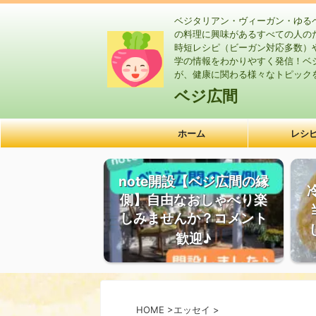
ベジタリアン・ヴィーガン・ゆる
の料理に興味があるすべての人の
時短レシピ（ビーガン対応多数）
学の情報をわかりやすく発信！ベ
が、健康に関わる様々なトピック
ベジ広間
ホーム
レシ
note開設【ベジ広間の縁
側】自由なおしゃべり楽
しみませんか？コメント
歓迎♪
HOME
>
エッセイ
>