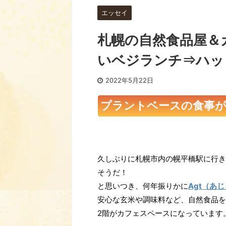
エッセイ
札幌の自然食品屋＆カ
いベジランチ⇒ハッ
2022年5月22日
プラントベースの食事
久しぶりに札幌市内の幌平橋駅に行き
そうだ！
と思いつき、何年振りかに
Agt（あじ
安心な玄米や調味料など、自然食品を
2階がカフェスペースになっています