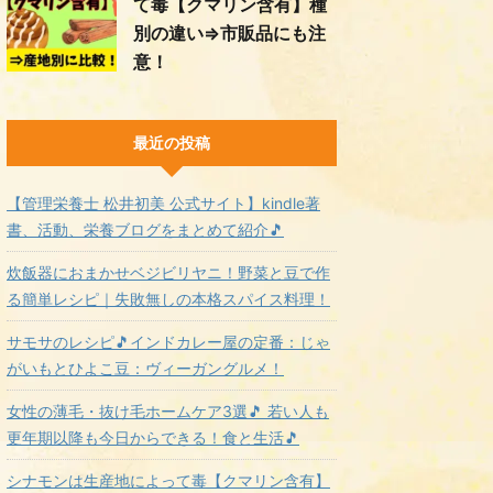
て毒【クマリン含有】種
別の違い⇒市販品にも注
意！
最近の投稿
【管理栄養士 松井初美 公式サイト】kindle著
書、活動、栄養ブログをまとめて紹介🎵
炊飯器におまかせベジビリヤニ！野菜と豆で作
る簡単レシピ｜失敗無しの本格スパイス料理！
サモサのレシピ🎵インドカレー屋の定番：じゃ
がいもとひよこ豆：ヴィーガングルメ！
女性の薄毛・抜け毛ホームケア3選🎵 若い人も
更年期以降も今日からできる！食と生活🎵
シナモンは生産地によって毒【クマリン含有】