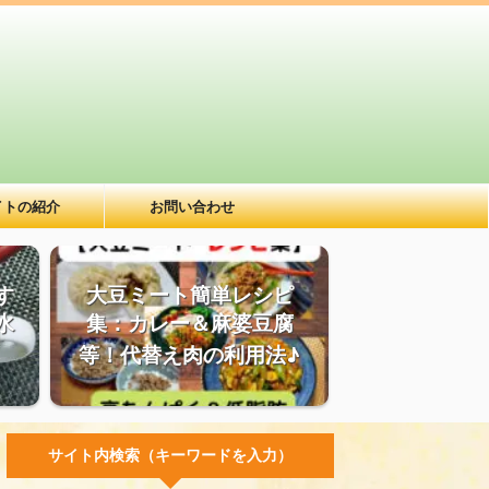
イトの紹介
お問い合わせ
す
大豆ミート簡単レシピ
水
集：カレー＆麻婆豆腐
等！代替え肉の利用法♪
サイト内検索（キーワードを入力）