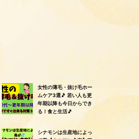
女性の薄毛・抜け毛ホー
ムケア3選🎵 若い人も更
年期以降も今日からでき
る！食と生活🎵
シナモンは生産地によっ