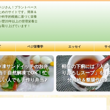
ベジさん！プラントベース
ためのサイトです。簡単＆
や科学的根拠に基づく栄養
ジ歴20年以上の管理栄養士
を取り上げています！
ピ
ベジ栄養学
エッセイ
サ
冷凍サンドイッチのお弁
軽症の下痢には「人参
当！自然解凍でOK！忙
りおろしスープ」を！
しい人でも手作り弁当♪
分補給＆整腸作用♪