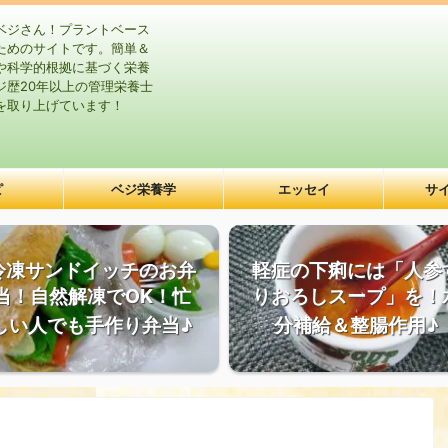
ベジさん！プラントベース
ためのサイトです。簡単＆
や科学的根拠に基づく栄養
ジ歴20年以上の管理栄養士
を取り上げています！
ピ
ベジ栄養学
エッセイ
サ
冷凍サンドイッチのお弁
軽症の下痢には「人参
当！自然解凍でOK！忙
りおろしスープ」を！
しい人でも手作り弁当♪
分補給＆整腸作用♪