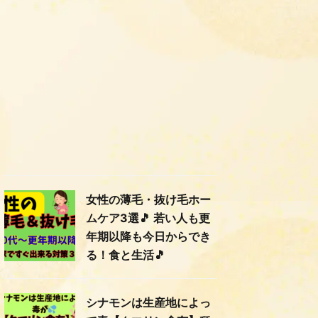
女性の薄毛・抜け毛ホー
ムケア3選🎵 若い人も更
年期以降も今日からでき
る！食と生活🎵
シナモンは生産地によっ