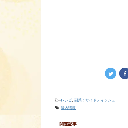
-
レシピ
,
副菜：サイドディッシュ
-
腸内環境
関連記事