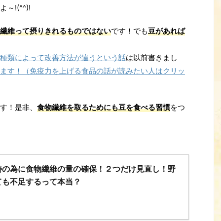
(^^)!
繊維って摂りきれるものではない
です！でも
豆があれば
種類によって改善方法が違うという話
は以前書きまし
ます！（免疫力を上げる食品の話が読みたい人はクリッ
す！是非、
食物繊維を取るためにも豆を食べる習慣
をつ
善の為に食物繊維の量の確保！２つだけ見直し！野
ても不足するって本当？