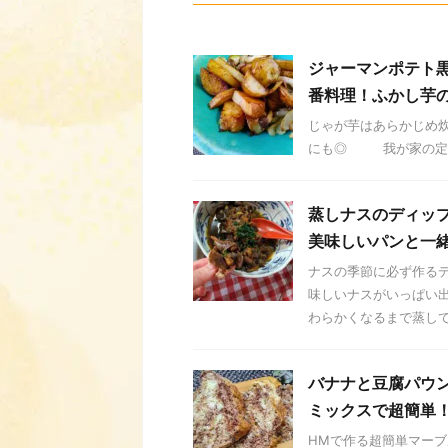
ジャーマンポテト
番料理！ふかし芋
じゃが芋はあらかじめ炊
にも◎ 我が家の定番料
蒸しナスのディッ
美味しいパンと一
ナスの季節に必ず作るデ
味しいナスがいっぱい出
わらかくなるまで蒸して使
バナナと豆腐パウン
ミックスで超簡単
HMで作る超簡単マーブ