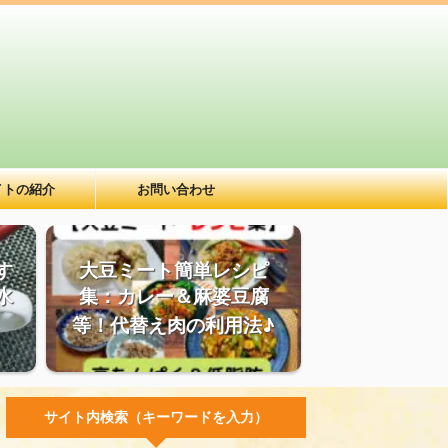
イトの紹介
お問い合わせ
す
大豆ミート簡単レシピ
水
集：カレー＆麻婆豆腐
等！代替え肉の利用法♪
サイト内検索（キーワードを入力）