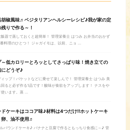
黒胡椒風味♬ベジタリアンヘルシーレシピ♪我が家の定
の残りで作る～！
飯器で蒸しておくと超簡単！ 管理栄養士 はつみ お弁当のおかず
理のひとつ！ ジャガイモは、以前、ニョ ...
プ～低カロリーとろッとしてさっぱり味！焼き立ての
緒にどうぞ♪
ィップ！バケットなどに乗せて楽しんで！ 管理栄養士 はつみ 美
回ると必ず作る1品です！酸味が食欲をアップします！ ナスをや
います。蒸 ...
ドケーキはココア味♪材料は4つだけ!!ホットケーキ
！卵、油不使用♬
ルパウンドケーキ♪ バナナと豆腐で作るともっちり食感に～♪ 管