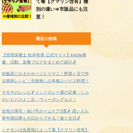
て毒【クマリン含有】種
別の違い⇒市販品にも注
意！
最近の投稿
【管理栄養士 松井初美 公式サイト】kindle著
書、活動、栄養ブログをまとめて紹介🎵
炊飯器におまかせベジビリヤニ！野菜と豆で作
る簡単レシピ｜失敗無しの本格スパイス料理！
サモサのレシピ🎵インドカレー屋の定番：じゃ
がいもとひよこ豆：ヴィーガングルメ！
女性の薄毛・抜け毛ホームケア3選🎵 若い人も
更年期以降も今日からできる！食と生活🎵
シナモンは生産地によって毒【クマリン含有】