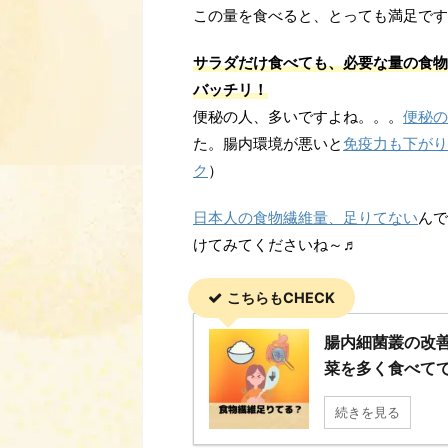
この量を食べると、とっても満足ですよ～!
サラダだけ食べても、必要な量の食物
バッチリ！
便秘の人、多いですよね。。。
便秘の
た。腸内環境が悪いと
免疫力も下がり
ク
）
日本人の食物繊維量、足りてない
んで
けてみてくださいね～♬
こちらもCHECK
腸内細菌叢の改
菜を多く食べて
続きを見る