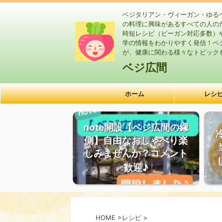
ベジタリアン・ヴィーガン・ゆる
の料理に興味があるすべての人の
時短レシピ（ビーガン対応多数）
学の情報をわかりやすく発信！ベ
が、健康に関わる様々なトピック
ベジ広間
ホーム
レシ
note開設【ベジ広間の縁
側】自由なおしゃべり楽
しみませんか？コメント
歓迎♪
HOME
>
レシピ
>