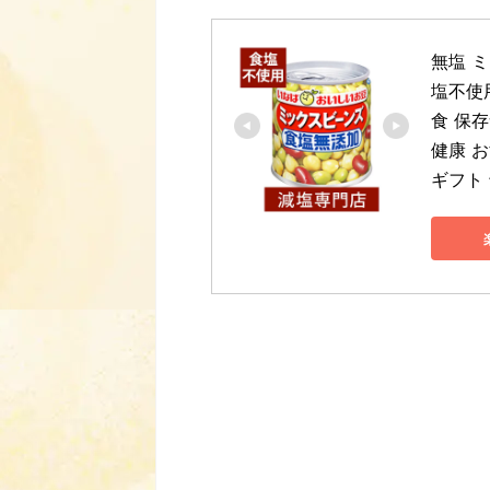
無塩 ミ
塩不使
食 保存
健康 お
ギフト