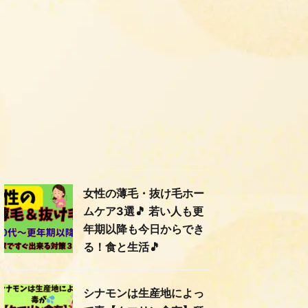
女性の薄毛・抜け毛ホー
ムケア3選🎵 若い人も更
年期以降も今日からでき
る！食と生活🎵
シナモンは生産地によっ