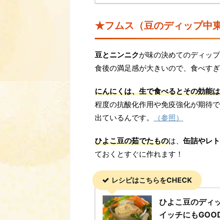
★フムス（豆のディップ中
豆とニンニク
が味の決めてのディップ
食後の満足感が大きいので、食べすぎ
にんにくは、生で食べるとその効能は
程度の抗酸化作用や免疫強化が期待で
出ているんです。
（参照）
ひよこ豆の茹でたもの
は、
缶詰やレト
ておくとすぐに作れます！
レシピはこちらをCHECK
ひよこ豆のディ
イッチにもGOO