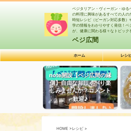
ベジタリアン・ヴィーガン・ゆる
の料理に興味があるすべての人の
時短レシピ（ビーガン対応多数）
学の情報をわかりやすく発信！ベ
が、健康に関わる様々なトピック
ベジ広間
ホーム
レシ
note開設【ベジ広間の縁
側】自由なおしゃべり楽
しみませんか？コメント
歓迎♪
HOME
>
レシピ
>