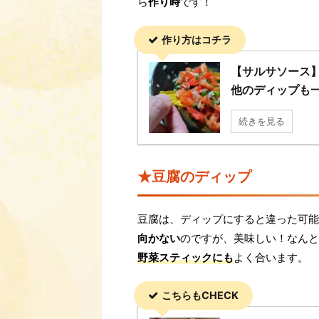
ら
作り時
です！
作り方はコチラ
【サルサソース
他のディップも
続きを見る
★豆腐のディップ
豆腐は、ディップにすると違った可能
向かない
のですが、美味しい！なんと
野菜スティックにも
よく合います。
こちらもCHECK