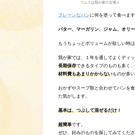
フムスは我が家の定番♬
プレーンなパン
に何を塗って食べます
バター、マーガリン、ジャム、オリー
もうちょっとボリュームが欲しい時は
我が家では、１年を通してよくディッ
長期保存
できるタイプのものも多く、
材料費もあまりかからない
ものが多い
おかずやスープ類と合わせてパンを食
た気がします。
基本は、つぶして混ぜるだけ！
超簡単
です。
ぜひ、好みのものを探してみてくださ