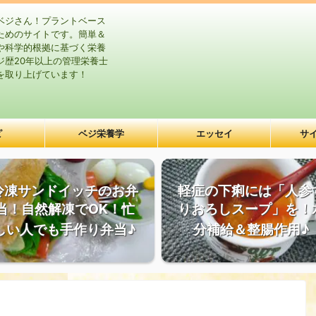
ベジさん！プラントベース
ためのサイトです。簡単＆
や科学的根拠に基づく栄養
ジ歴20年以上の管理栄養士
を取り上げています！
ピ
ベジ栄養学
エッセイ
サ
冷凍サンドイッチのお弁
軽症の下痢には「人参
当！自然解凍でOK！忙
りおろしスープ」を！
しい人でも手作り弁当♪
分補給＆整腸作用♪