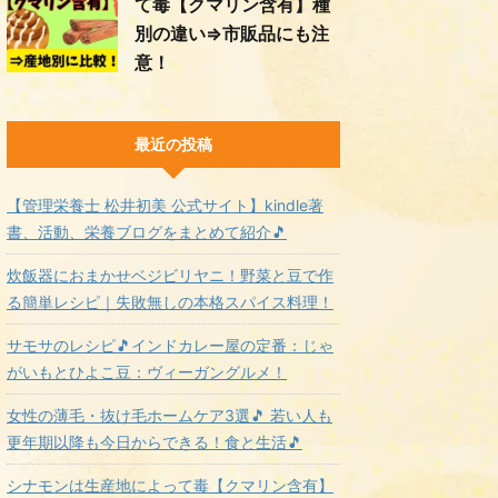
て毒【クマリン含有】種
別の違い⇒市販品にも注
意！
最近の投稿
【管理栄養士 松井初美 公式サイト】kindle著
書、活動、栄養ブログをまとめて紹介🎵
炊飯器におまかせベジビリヤニ！野菜と豆で作
る簡単レシピ｜失敗無しの本格スパイス料理！
サモサのレシピ🎵インドカレー屋の定番：じゃ
がいもとひよこ豆：ヴィーガングルメ！
女性の薄毛・抜け毛ホームケア3選🎵 若い人も
更年期以降も今日からできる！食と生活🎵
シナモンは生産地によって毒【クマリン含有】