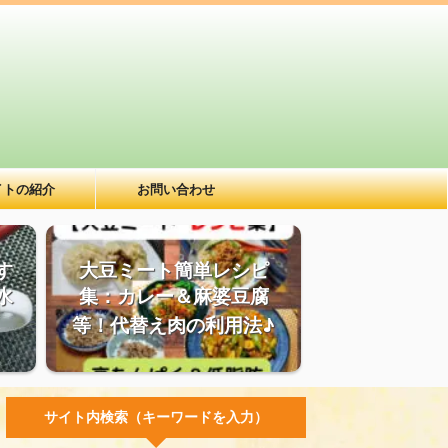
イトの紹介
お問い合わせ
す
大豆ミート簡単レシピ
水
集：カレー＆麻婆豆腐
等！代替え肉の利用法♪
サイト内検索（キーワードを入力）