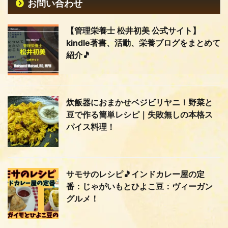
お問い合わせ
【管理栄養士 松井初美 公式サイト】
kindle著書、活動、栄養ブログをまとめて
紹介🎵
炊飯器におまかせベジビリヤニ！野菜と
豆で作る簡単レシピ｜失敗無しの本格ス
パイス料理！
サモサのレシピ🎵インドカレー屋の定
番：じゃがいもとひよこ豆：ヴィーガン
グルメ！