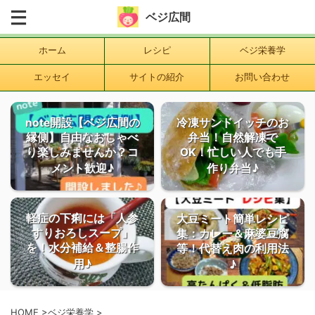
ベジ広間
ホーム
レシピ
ベジ栄養学
エッセイ
サイトの紹介
お問い合わせ
note開設【ベジ広間の
冷凍サンドイッチのお
縁側】自由なおしゃべ
弁当！自然解凍で
り楽しみませんか？コ
OK！忙しい人でも手
メント歓迎♪
作り弁当♪
軽症の下痢には「人参
大豆ミート簡単レシピ
すりおろしスープ」
集：カレー＆麻婆豆腐
を！水分補給＆整腸作
等！代替え肉の利用法
用♪
♪
HOME
>
ベジ栄養学
>