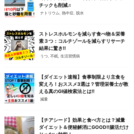
チックも削減♬
ナトリウム
,
熱中症
,
脱水
ストレスホルモンを減らす食べ物＆栄養
素３つ：コルチゾールを減らすリサーチ
結果に驚き!!
うつ
,
不眠
,
生活習慣病
【ダイエット速報】食事制限より主食を
変えろ！おススメ3選は？管理栄養士が教
える真のGI値検索法とは!!
減量
【チアシード】効果と食べ方とは？減量
ダイエット＆便秘解消にGOOD!!腸活だけ