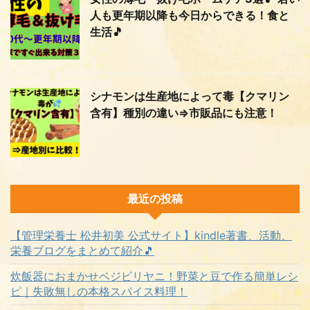
人も更年期以降も今日からできる！食と
生活🎵
シナモンは生産地によって毒【クマリン
含有】種別の違い⇒市販品にも注意！
最近の投稿
【管理栄養士 松井初美 公式サイト】kindle著書、活動、
栄養ブログをまとめて紹介🎵
炊飯器におまかせベジビリヤニ！野菜と豆で作る簡単レシ
ピ｜失敗無しの本格スパイス料理！