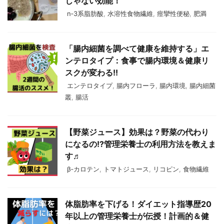
じゃない効能！
n‐3系脂肪酸
,
水溶性食物繊維
,
痙攣性便秘
,
肥満
「腸内細菌を調べて健康を維持する」エ
ンテロタイプ：食事で腸内環境＆健康リ
スクが変わる!!
エンテロタイプ
,
腸内フローラ
,
腸内環境
,
腸内細菌
叢
,
腸活
【野菜ジュース】効果は？野菜の代わり
になるの!?管理栄養士の利用方法を教えま
す♬
β‐カロテン
,
トマトジュース
,
リコピン
,
食物繊維
体脂肪率を下げる！ダイエット指導歴20
年以上の管理栄養士が伝授！計画的＆健