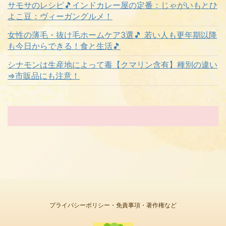
サモサのレシピ🎵インドカレー屋の定番：じゃがいもとひ
よこ豆：ヴィーガングルメ！
女性の薄毛・抜け毛ホームケア3選🎵 若い人も更年期以降
も今日からできる！食と生活🎵
シナモンは生産地によって毒【クマリン含有】種別の違い
⇒市販品にも注意！
プライバシーポリシー・免責事項・著作権など