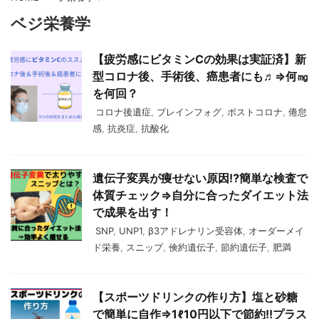
ベジ栄養学
【疲労感にビタミンCの効果は実証済】新
型コロナ後、手術後、癌患者にも♬⇒何㎎
を何回？
コロナ後遺症
,
ブレインフォグ
,
ポストコロナ
,
倦怠
感
,
抗炎症
,
抗酸化
遺伝子変異が痩せない原因⁉簡単な検査で
体質チェック⇒自分に合ったダイエット法
で成果を出す！
SNP
,
UNP1
,
β3アドレナリン受容体
,
オーダーメイ
ド栄養
,
スニップ
,
倹約遺伝子
,
節約遺伝子
,
肥満
【スポーツドリンクの作り方】塩と砂糖
で簡単に自作⇒1ℓ10円以下で節約!!プラス