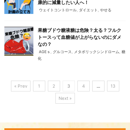
康的に減量したい人へ！
ウェイトコントロール
,
ダイエット
,
やせる
果糖ブドウ糖液糖は危険？太る？フルク
トースって血糖値が上がらないのにダメ
なの？
AGEｓ
,
グルコース
,
メタボリックシンドローム
,
糖
化
« Prev
1
2
3
4
…
13
Next »