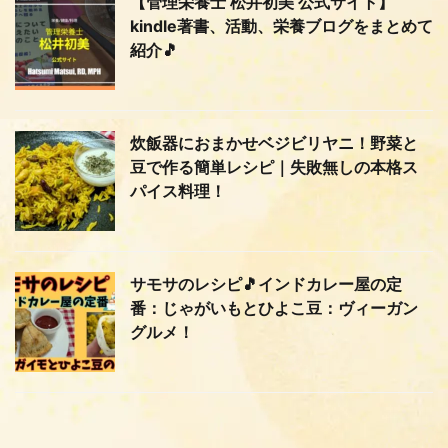
【管理栄養士 松井初美 公式サイト】
kindle著書、活動、栄養ブログをまとめて
紹介🎵
炊飯器におまかせベジビリヤニ！野菜と
豆で作る簡単レシピ｜失敗無しの本格ス
パイス料理！
サモサのレシピ🎵インドカレー屋の定
番：じゃがいもとひよこ豆：ヴィーガン
グルメ！