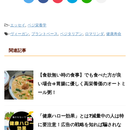
-
エッセイ
,
ベジ栄養学
-
ヴィーガン
,
プラントベース
,
ベジタリアン
,
ロマリンダ
,
健康寿命
関連記事
【食欲無い時の食事】でも食べた方が良
い場合⇒胃腸に優しく高栄養価のオートミ
ール粥！
「健康ハロー効果」とは❓減量中の人は特
に要注意！広告の戦略を知れば騙されな