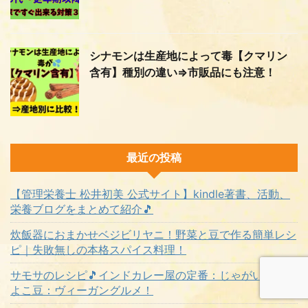
シナモンは生産地によって毒【クマリン
含有】種別の違い⇒市販品にも注意！
最近の投稿
【管理栄養士 松井初美 公式サイト】kindle著書、活動、
栄養ブログをまとめて紹介🎵
炊飯器におまかせベジビリヤニ！野菜と豆で作る簡単レシ
ピ｜失敗無しの本格スパイス料理！
サモサのレシピ🎵インドカレー屋の定番：じゃがいもとひ
よこ豆：ヴィーガングルメ！