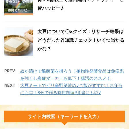
皆ハッピー♪
大豆について〇×クイズ：リサーチ結果は
どうだった?!知識チェック！いくつ当たる
かな？
PREV
ぬか漬けで酪酸菌を摂ろう！植物性発酵食品は免疫系
を強くし炎症マーカーも低下！腸活のススメ！
NEXT
大豆ミートでピリ辛野菜炒め♪ご飯がすすむ！お弁当
にも◎！8分で作る時短料理!!弁当にも◎♪
サイト内検索（キーワードを入力）