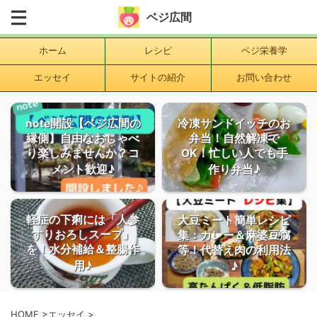
ベジ広間
ホーム
レシピ
ベジ栄養学
エッセイ
サイトの紹介
お問い合わせ
note開設【ベジ広間の
冷凍サンドイッチのお
縁側】自由なおしゃべ
弁当！自然解凍で
り楽しみませんか？コ
OK！忙しい人でも手
メント歓迎♪
作り弁当♪
軽症の下痢には「人参
大豆ミート簡単レシピ
すりおろしスープ」
集：カレー＆麻婆豆腐
を！水分補給＆整腸作
等！代替え肉の利用法
用♪
♪
HOME
>
エッセイ
>