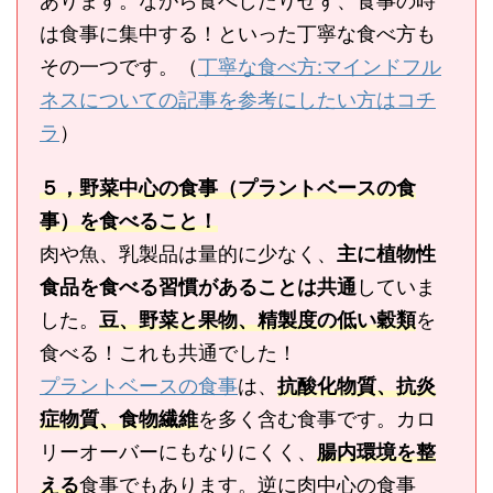
あります。ながら食べしたりせず、食事の時
は食事に集中する！といった丁寧な食べ方も
その一つです。（
丁寧な食べ方:マインドフル
ネスについての記事を参考にしたい方はコチ
ラ
）
５，野菜中心の食事（プラントベースの食
事）を食べること！
肉や魚、乳製品は量的に少なく、
主に植物性
食品を食べる習慣があることは共通
していま
した。
豆、野菜と果物、精製度の低い穀類
を
食べる！これも共通でした！
プラントベースの食事
は、
抗酸化物質、抗炎
症物質、食物繊維
を多く含む食事です。カロ
リーオーバーにもなりにくく、
腸内環境を整
える
食事でもあります。逆に肉中心の食事