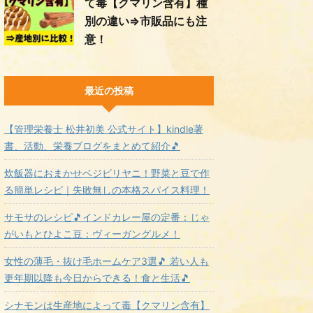
て毒【クマリン含有】種
別の違い⇒市販品にも注
意！
最近の投稿
【管理栄養士 松井初美 公式サイト】kindle著
書、活動、栄養ブログをまとめて紹介🎵
炊飯器におまかせベジビリヤニ！野菜と豆で作
る簡単レシピ｜失敗無しの本格スパイス料理！
サモサのレシピ🎵インドカレー屋の定番：じゃ
がいもとひよこ豆：ヴィーガングルメ！
女性の薄毛・抜け毛ホームケア3選🎵 若い人も
更年期以降も今日からできる！食と生活🎵
シナモンは生産地によって毒【クマリン含有】