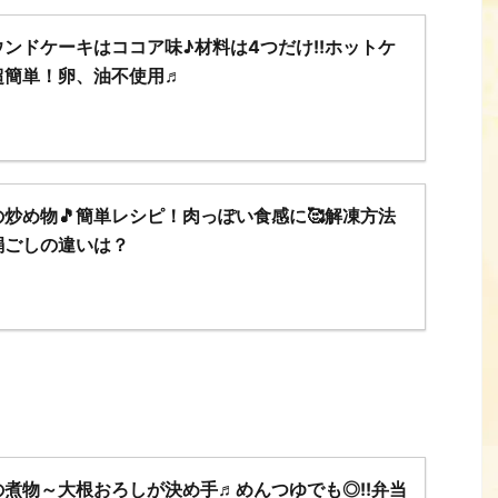
ンドケーキはココア味♪材料は4つだけ!!ホットケ
超簡単！卵、油不使用♬
炒め物🎵簡単レシピ！肉っぽい食感に🥰解凍方法
絹ごしの違いは？
煮物～大根おろしが決め手♬めんつゆでも◎!!弁当