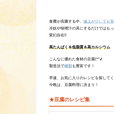
食費が高騰する中、
値上がりしても安
冷奴や味噌汁の具にするだけではもっ
変幻自在!!
高たんぱく＆低脂質＆高カルシウム
こんなに優れた食材の豆腐(^^♪
製造法で
種類
も豊富です！
早速、お気に入りのレシピを探してく
今晩は、豆腐料理に決まり！
★豆腐のレシピ集