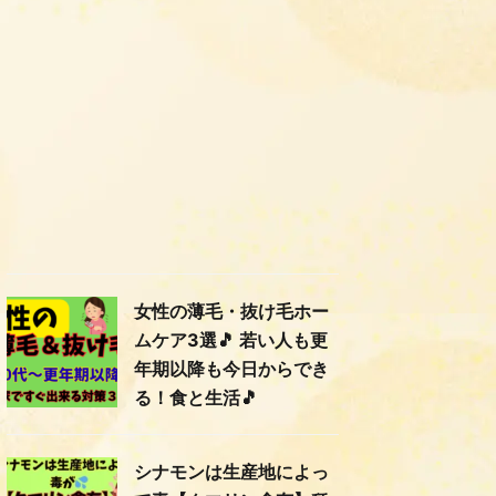
女性の薄毛・抜け毛ホー
ムケア3選🎵 若い人も更
年期以降も今日からでき
る！食と生活🎵
シナモンは生産地によっ