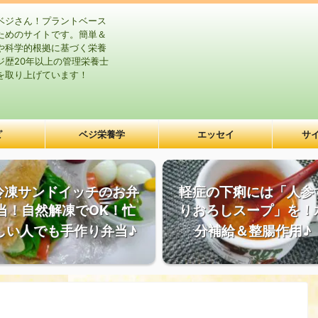
ベジさん！プラントベース
ためのサイトです。簡単＆
や科学的根拠に基づく栄養
ジ歴20年以上の管理栄養士
を取り上げています！
ピ
ベジ栄養学
エッセイ
サ
冷凍サンドイッチのお弁
軽症の下痢には「人参
当！自然解凍でOK！忙
りおろしスープ」を！
しい人でも手作り弁当♪
分補給＆整腸作用♪