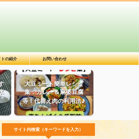
イトの紹介
お問い合わせ
す
大豆ミート簡単レシピ
水
集：カレー＆麻婆豆腐
等！代替え肉の利用法♪
サイト内検索（キーワードを入力）