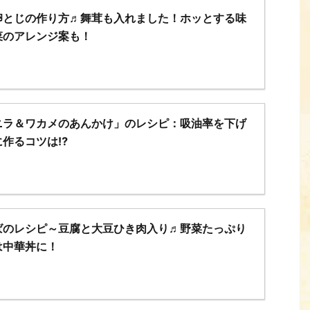
卵とじの作り方♬舞茸も入れました！ホッとする味
菜のアレンジ案も！
ニラ＆ワカメのあんかけ」のレシピ：吸油率を下げ
に作るコツは⁉
ばのレシピ～豆腐と大豆ひき肉入り♬野菜たっぷり
は中華丼に！