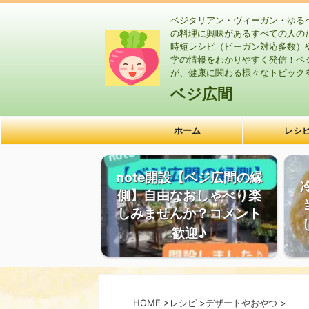
ベジタリアン・ヴィーガン・ゆる
の料理に興味があるすべての人の
時短レシピ（ビーガン対応多数）
学の情報をわかりやすく発信！ベ
が、健康に関わる様々なトピック
ベジ広間
ホーム
レシ
note開設【ベジ広間の縁
側】自由なおしゃべり楽
しみませんか？コメント
歓迎♪
HOME
>
レシピ
>
デザートやおやつ
>