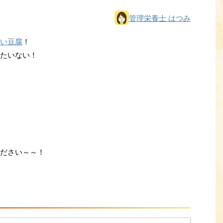
管理栄養士 はつみ
い豆腐
！
たいない！
ださい～～！